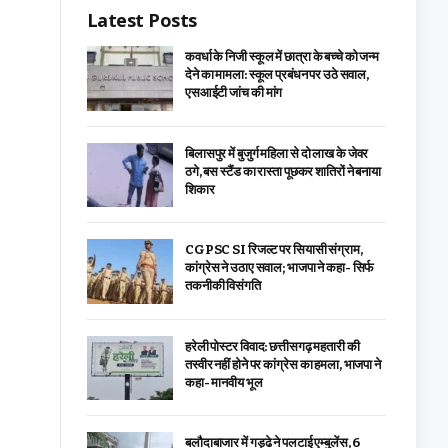
Latest Posts
कवर्धा के निजी स्कूल में छात्रा के बच्चे को जन्म
देने का मामला: स्कूल प्रबंधन पर उठे सवाल,
एसआईटी जांच की मांग
बिलासपुर में बुजुर्ग महिला से दो लाख के जेवर
ठगे, बस स्टैंड का रास्ता पूछकर शातिरों ने बनाया
शिकार
CGPSC SI रिजल्ट पर सियासी संग्राम,
कांग्रेस ने उठाए सवाल; भाजपा ने कहा- सिर्फ
तकनीकी विसंगति
हरेली पोस्टर विवाद: छत्तीसगढ़ महतारी की
तस्वीर नहीं होने पर कांग्रेस का हमला, भाजपा ने
कहा- मानवीय भूल
बलौदाबाजार में गड्ढे ने पलटाई एम्बुलेंस, 6