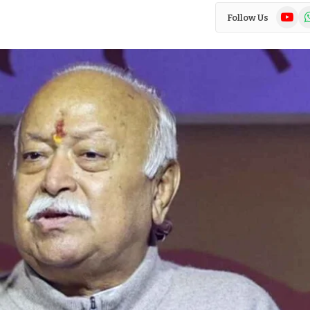
YouTub
Wh
Follow Us