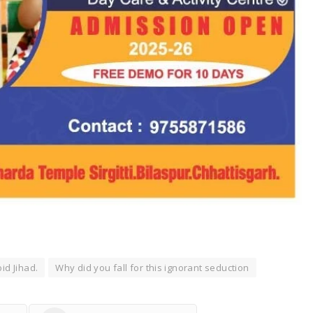
id Jihad.
Why did you fall for this ignorant seduction