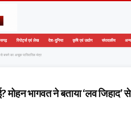
तीसगढ़
रिपोर्ट्स एवं लेख
देश-दुनिया
कृषि एवं उद्योग
संपादकीय
अन्
 से बचने का अचूक पारिवारिक मंत्र
आई? मोहन भागवत ने बताया ‘लव जिहाद’ से