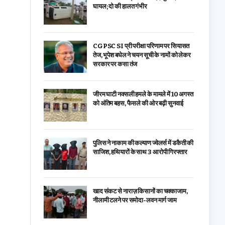
घायल; दो की हालत गंभीर
CGPSC SI प्री परीक्षा परिणाम पर सियासत
तेज, भूपेश बघेल ने चयन सूची के नामों को लेकर
सरकार पर कसा तंज
जीरम घाटी नक्सली हमले के मामले में 10 अगस्त
को अंतिम बहस, फैसले की ओर बढ़ी सुनवाई
पुलिस ने नाकाम की कल्याण ज्वेलर्स में डकैती की
साजिश, हथियारों के साथ 3 आरोपी गिरफ्तार
खाद संकट से नाराज़ किसानों का चक्काजाम,
नीलामी टलने पर समोदा-लवन मार्ग जाम