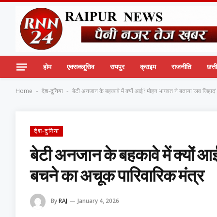
होम
एक्सक्लूसिव
रायपुर
क्राइम
राजनीति
छत्
Home
देश-दुनिया
बेटी अनजान के बहकावे में क्यों आई? मोहन भागवत ने बताया ‘लव जिहाद’
-
-
देश-दुनिया
बेटी अनजान के बहकावे में क्यों 
बचने का अचूक पारिवारिक मंत्र
By
RAJ
January 4, 2026