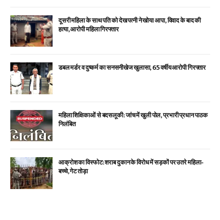
दूसरी महिला के साथ पति को देख पत्नी ने खोया आपा, विवाद के बाद की
हत्या, आरोपी महिला गिरफ्तार
डबल मर्डर व दुष्कर्म का सनसनीखेज खुलासा, 65 वर्षीय आरोपी गिरफ्तार
महिला शिक्षिकाओं से बदसलूकी: जांच में खुली पोल, प्रभारी प्रधान पाठक
निलंबित
आक्रोश का विस्फोट: शराब दुकान के विरोध में सड़कों पर उतरे महिला-
बच्चे, गेट तोड़ा