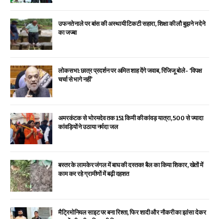
उफनते नाले पर बांस की अस्थायी टिकटी सहारा, शिक्षा की लौ बुझने न देने
का जज्बा
लोकसभा: छात्र प्रदर्शन पर अमित शाह देंगे जवाब, रिजिजू बोले- ‘विपक्ष
चर्चा से भागे नहीं’
अमरकंटक से भोरमदेव तक 151 किमी की कांवड़ यात्रा, 500 से ज्यादा
कांवड़ियों ने उठाया नर्मदा जल
बस्तर के लामकेर जंगल में बाघ की दस्तक! बैल का किया शिकार, खेतों में
काम कर रहे ग्रामीणों में बढ़ी दहशत
मैट्रिमोनियल साइट पर बना रिश्ता, फिर शादी और नौकरी का झांसा देकर