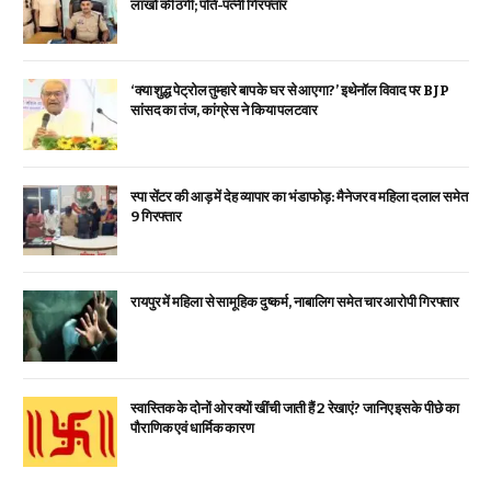
लाखों की ठगी; पति-पत्नी गिरफ्तार
‘क्या शुद्ध पेट्रोल तुम्हारे बाप के घर से आएगा?’ इथेनॉल विवाद पर BJP
सांसद का तंज, कांग्रेस ने किया पलटवार
स्पा सेंटर की आड़ में देह व्यापार का भंडाफोड़: मैनेजर व महिला दलाल समेत
9 गिरफ्तार
रायपुर में महिला से सामूहिक दुष्कर्म, नाबालिग समेत चार आरोपी गिरफ्तार
स्वास्तिक के दोनों ओर क्यों खींची जाती हैं 2 रेखाएं? जानिए इसके पीछे का
पौराणिक एवं धार्मिक कारण