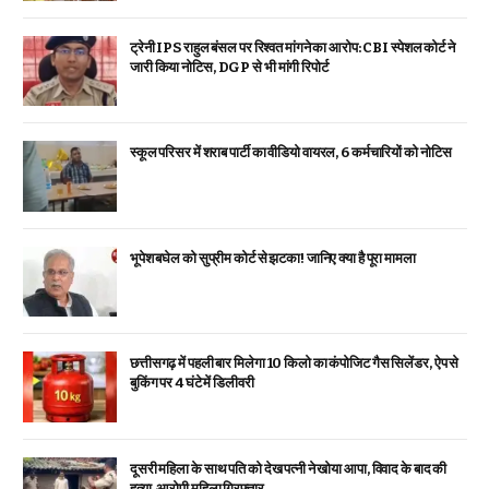
ट्रेनी IPS राहुल बंसल पर रिश्वत मांगने का आरोप: CBI स्पेशल कोर्ट ने
जारी किया नोटिस, DGP से भी मांगी रिपोर्ट
स्कूल परिसर में शराब पार्टी का वीडियो वायरल, 6 कर्मचारियों को नोटिस
भूपेश बघेल को सुप्रीम कोर्ट से झटका! जानिए क्या है पूरा मामला
छत्तीसगढ़ में पहली बार मिलेगा 10 किलो का कंपोजिट गैस सिलेंडर, ऐप से
बुकिंग पर 4 घंटे में डिलीवरी
दूसरी महिला के साथ पति को देख पत्नी ने खोया आपा, विवाद के बाद की
हत्या, आरोपी महिला गिरफ्तार