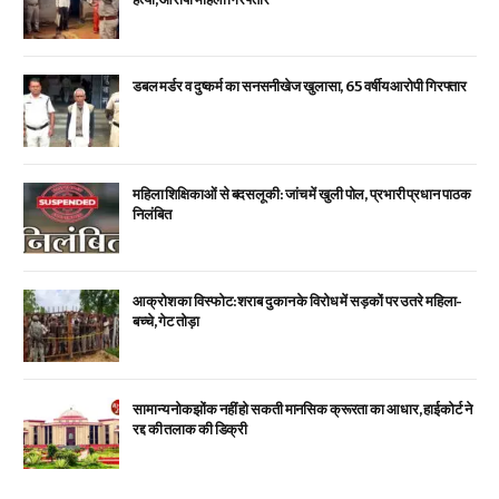
डबल मर्डर व दुष्कर्म का सनसनीखेज खुलासा, 65 वर्षीय आरोपी गिरफ्तार
महिला शिक्षिकाओं से बदसलूकी: जांच में खुली पोल, प्रभारी प्रधान पाठक
निलंबित
आक्रोश का विस्फोट: शराब दुकान के विरोध में सड़कों पर उतरे महिला-
बच्चे, गेट तोड़ा
सामान्य नोकझोंक नहीं हो सकती मानसिक क्रूरता का आधार, हाईकोर्ट ने
रद्द की तलाक की डिक्री