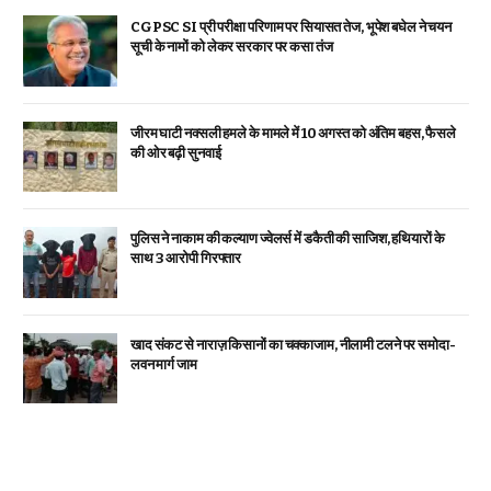
CGPSC SI प्री परीक्षा परिणाम पर सियासत तेज, भूपेश बघेल ने चयन
सूची के नामों को लेकर सरकार पर कसा तंज
जीरम घाटी नक्सली हमले के मामले में 10 अगस्त को अंतिम बहस, फैसले
की ओर बढ़ी सुनवाई
पुलिस ने नाकाम की कल्याण ज्वेलर्स में डकैती की साजिश, हथियारों के
साथ 3 आरोपी गिरफ्तार
खाद संकट से नाराज़ किसानों का चक्काजाम, नीलामी टलने पर समोदा-
लवन मार्ग जाम