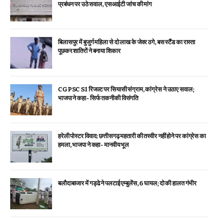
प्रबंधन पर उठे सवाल, एसआईटी जांच की मांग
बिलासपुर में बुजुर्ग महिला से दो लाख के जेवर ठगे, बस स्टैंड का रास्ता
पूछकर शातिरों ने बनाया शिकार
CGPSC SI रिजल्ट पर सियासी संग्राम, कांग्रेस ने उठाए सवाल;
भाजपा ने कहा- सिर्फ तकनीकी विसंगति
हरेली पोस्टर विवाद: छत्तीसगढ़ महतारी की तस्वीर नहीं होने पर कांग्रेस का
हमला, भाजपा ने कहा- मानवीय भूल
बलौदाबाजार में गड्ढे ने पलटाई एम्बुलेंस, 6 घायल; दो की हालत गंभीर