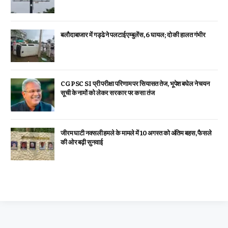
बलौदाबाजार में गड्ढे ने पलटाई एम्बुलेंस, 6 घायल; दो की हालत गंभीर
CGPSC SI प्री परीक्षा परिणाम पर सियासत तेज, भूपेश बघेल ने चयन
सूची के नामों को लेकर सरकार पर कसा तंज
जीरम घाटी नक्सली हमले के मामले में 10 अगस्त को अंतिम बहस, फैसले
की ओर बढ़ी सुनवाई