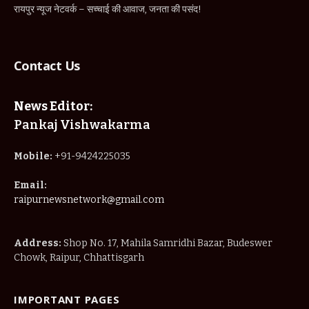
Mobile:
+91-9424225035
Email:
raipurnewsnetwork@gmail.com
Address:
Shop No. 17, Mahila Samridhi Bazar, Budeswer
Chowk, Raipur, Chhattisgarh
IMPORTANT PAGES
Home
About Us
Privacy Policy
Terms & Conditions
Disclaimer
Contact Us