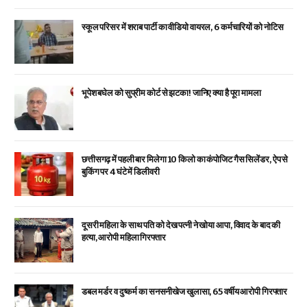
स्कूल परिसर में शराब पार्टी का वीडियो वायरल, 6 कर्मचारियों को नोटिस
भूपेश बघेल को सुप्रीम कोर्ट से झटका! जानिए क्या है पूरा मामला
छत्तीसगढ़ में पहली बार मिलेगा 10 किलो का कंपोजिट गैस सिलेंडर, ऐप से
बुकिंग पर 4 घंटे में डिलीवरी
दूसरी महिला के साथ पति को देख पत्नी ने खोया आपा, विवाद के बाद की
हत्या, आरोपी महिला गिरफ्तार
डबल मर्डर व दुष्कर्म का सनसनीखेज खुलासा, 65 वर्षीय आरोपी गिरफ्तार