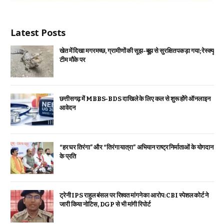
Latest Posts
खेत में दिखा मगरमच्छ, ग्रामीणों की सूझ-बूझ से सुरक्षित पकड़ा गया; रेस्क्यू
टीम मौके पर
छत्तीसगढ़ में MBBS-BDS दाखिले के लिए कल से शुरू होंगे ऑनलाइन
आवेदन
“हर घर तिरंगा” और “तिरंगा यात्रा” अभियान राष्ट्र निर्माताओं के योगदान
के प्रति
ट्रेनी IPS राहुल बंसल पर रिश्वत मांगने का आरोप: CBI स्पेशल कोर्ट ने
जारी किया नोटिस, DGP से भी मांगी रिपोर्ट