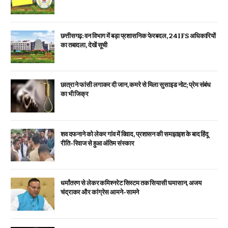
छत्तीसगढ़: वन विभाग में बड़ा प्रशासनिक फेरबदल, 24 IFS अधिकारियों
का तबादला, देखें सूची
छात्रा ने फांसी लगाकर दी जान, कमरे से मिला सुसाइड नोट; प्रेम संबंध
का भी जिक्र
शव दफनाने को लेकर गांव में विवाद, प्रशासन की समझाइश के बाद हिंदू
रीति-रिवाज से हुआ अंतिम संस्कार
धर्मांतरण से लेकर कमिश्नरेट सिस्टम तक सियासी घमासान, अजय
चंद्राकर और कांग्रेस आमने-सामने