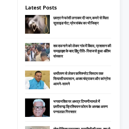
Latest Posts
छात्रा ने फांसी लगाकर दी जान, कमरे से मिला
सुसाइड नोट; प्रेम संबंध का भी जिक्र
शव दफनाने को लेकर गांव में विवाद, प्रशासन की
समझाइश के बाद हिंदू रीति-रिवाज से हुआ अंतिम
संस्कार
धर्मांतरण से लेकर कमिश्नरेट सिस्टम तक
सियासी घमासान, अजय चंद्राकर और कांग्रेस
आमने-सामने
भगवान शिव पर अभद्र टिप्पणी मामले में
छत्तीसगढ़ क्रिश्चियन फोरम के अध्यक्ष अरुण
पन्नालाल गिरफ्तार