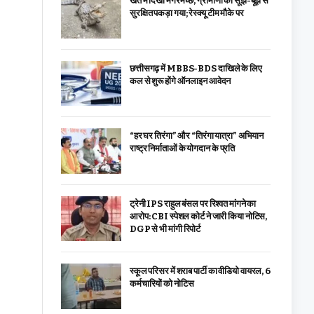
खेत में दिखा मगरमच्छ, ग्रामीणों की सूझ-बूझ से
सुरक्षित पकड़ा गया; रेस्क्यू टीम मौके पर
छत्तीसगढ़ में MBBS-BDS दाखिले के लिए
कल से शुरू होंगे ऑनलाइन आवेदन
“हर घर तिरंगा” और “तिरंगा यात्रा” अभियान
राष्ट्र निर्माताओं के योगदान के प्रति
ट्रेनी IPS राहुल बंसल पर रिश्वत मांगने का
आरोप: CBI स्पेशल कोर्ट ने जारी किया नोटिस,
DGP से भी मांगी रिपोर्ट
स्कूल परिसर में शराब पार्टी का वीडियो वायरल, 6
कर्मचारियों को नोटिस