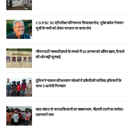
CGPSC SI प्री परीक्षा परिणाम पर सियासत तेज, भूपेश बघेल ने चयन
सूची के नामों को लेकर सरकार पर कसा तंज
जीरम घाटी नक्सली हमले के मामले में 10 अगस्त को अंतिम बहस, फैसले
की ओर बढ़ी सुनवाई
पुलिस ने नाकाम की कल्याण ज्वेलर्स में डकैती की साजिश, हथियारों के
साथ 3 आरोपी गिरफ्तार
खाद संकट से नाराज़ किसानों का चक्काजाम, नीलामी टलने पर समोदा-
लवन मार्ग जाम