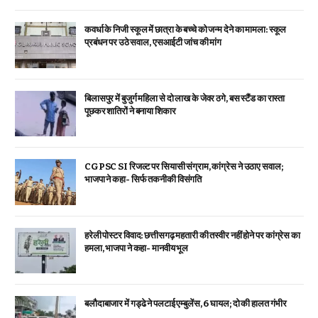
कवर्धा के निजी स्कूल में छात्रा के बच्चे को जन्म देने का मामला: स्कूल
प्रबंधन पर उठे सवाल, एसआईटी जांच की मांग
बिलासपुर में बुजुर्ग महिला से दो लाख के जेवर ठगे, बस स्टैंड का रास्ता
पूछकर शातिरों ने बनाया शिकार
CGPSC SI रिजल्ट पर सियासी संग्राम, कांग्रेस ने उठाए सवाल;
भाजपा ने कहा- सिर्फ तकनीकी विसंगति
हरेली पोस्टर विवाद: छत्तीसगढ़ महतारी की तस्वीर नहीं होने पर कांग्रेस का
हमला, भाजपा ने कहा- मानवीय भूल
बलौदाबाजार में गड्ढे ने पलटाई एम्बुलेंस, 6 घायल; दो की हालत गंभीर