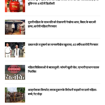
बुकिंग पर 4 घंटे में डिलीवरी
दूसरी महिला के साथ पति को देख पत्नी ने खोया आपा, विवाद के बाद की
हत्या, आरोपी महिला गिरफ्तार
डबल मर्डर व दुष्कर्म का सनसनीखेज खुलासा, 65 वर्षीय आरोपी गिरफ्तार
महिला शिक्षिकाओं से बदसलूकी: जांच में खुली पोल, प्रभारी प्रधान पाठक
निलंबित
आक्रोश का विस्फोट: शराब दुकान के विरोध में सड़कों पर उतरे महिला-
बच्चे, गेट तोड़ा