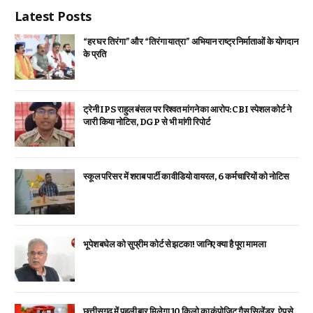
Latest Posts
“हर घर तिरंगा” और “तिरंगा यात्रा” अभियान राष्ट्र निर्माताओं के योगदान
के प्रति
ट्रेनी IPS राहुल बंसल पर रिश्वत मांगने का आरोप: CBI स्पेशल कोर्ट ने
जारी किया नोटिस, DGP से भी मांगी रिपोर्ट
स्कूल परिसर में शराब पार्टी का वीडियो वायरल, 6 कर्मचारियों को नोटिस
भूपेश बघेल को सुप्रीम कोर्ट से झटका! जानिए क्या है पूरा मामला
छत्तीसगढ़ में पहली बार मिलेगा 10 किलो का कंपोजिट गैस सिलेंडर, ऐप से