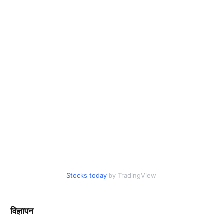
Stocks today
by TradingView
विज्ञापन