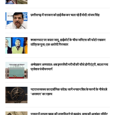
छत्तीसगढ़ में सरकार को हाईजैक कर चला रहे हैं मोदी: संजय सिंह
श्मशान घाट पर काला जादू, हाईकोर्ट के चीफ जस्टिस की फोटो रखकर
तांत्रिक पूजा; एक आरोपी गिरफ्तार
अम्बेडकर अस्पताल: अब इमरजेंसी मरीजों की सीधे होगी एंट्री, बदला गया
प्रवेश व पंजीयन मार्ग
नटराज स्वरूप का दार्शनिक संदेश: जानें भगवान शिव के चरणों के नीचे दबे
‘अपस्मार’ का रहस्य
रायपुर में लापता युवक की लाश मिलने से हड़कंप, हत्या की आशंका; सीमेंट