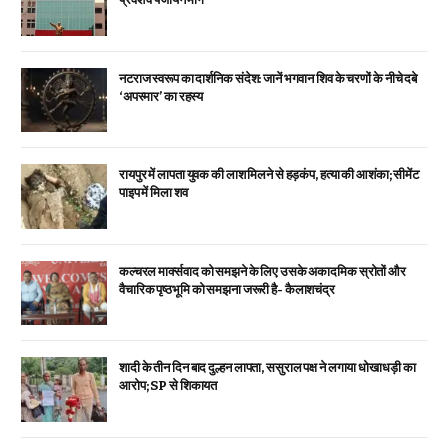
नटराज स्वरूप का दार्शनिक संदेश: जानें भगवान शिव के चरणों के नीचे दबे
‘अपस्मार’ का रहस्य
रायपुर में लापता युवक की लाश मिलने से हड़कंप, हत्या की आशंका; सीमेंट
पाइप में मिला शव
कल्चरल मार्क्सवाद को समझने के लिए उसके अकादमिक स्रोतों और
वैचारिक पृष्ठभूमि को समझना जरूरी है- कैलाशचंद्र
शादी के तीन दिन बाद दुल्हन लापता, ससुराल पक्ष ने लगाया धोखाधड़ी का
आरोप; SP से शिकायत