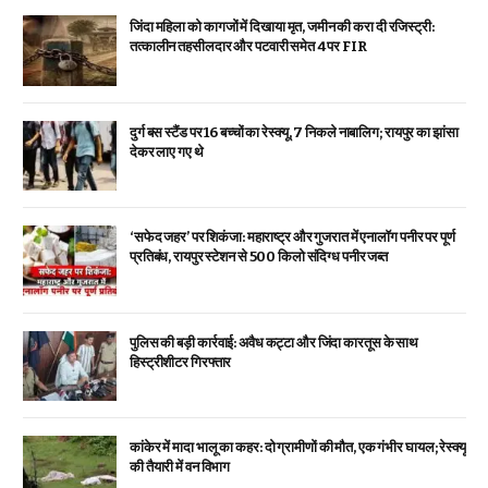
जिंदा महिला को कागजों में दिखाया मृत, जमीन की करा दी रजिस्ट्री:
तत्कालीन तहसीलदार और पटवारी समेत 4 पर FIR
दुर्ग बस स्टैंड पर 16 बच्चों का रेस्क्यू, 7 निकले नाबालिग; रायपुर का झांसा
देकर लाए गए थे
‘सफेद जहर’ पर शिकंजा: महाराष्ट्र और गुजरात में एनालॉग पनीर पर पूर्ण
प्रतिबंध, रायपुर स्टेशन से 500 किलो संदिग्ध पनीर जब्त
पुलिस की बड़ी कार्रवाई: अवैध कट्टा और जिंदा कारतूस के साथ
हिस्ट्रीशीटर गिरफ्तार
कांकेर में मादा भालू का कहर: दो ग्रामीणों की मौत, एक गंभीर घायल; रेस्क्यू
की तैयारी में वन विभाग