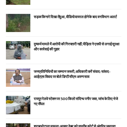
सड़क किनारे दिखा तेंदुआ, वीडियो वायरल होने के बाद वन विभाग अलर्ट
दुष्कर्म मामले में आरोपी की गिरफ्तारी नहीं, पीड़िता ने एसपी से लगाई सुरक्षा
और कार्रवाई की गुहार
जनप्रतिनिधियों का सम्मान जरूरी, अधिकारी करें संवाद: सांसद-
आईएएस विवाद पर बोले डिप्टी सीएम अरुण साव
रायपुर रेलवे स्टेशन पर 500 किलो संदिग्ध पनीर जब्त, जांच के लिए भेजे
गए सैंपल
शराब घोटाला मामला: अनवर ढेबर को सुप्रीम कोर्ट से अंतरिम जमानत,