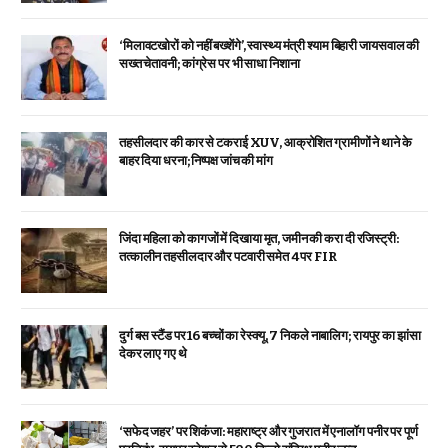
‘मिलावटखोरों को नहीं बख्शेंगे’, स्वास्थ्य मंत्री श्याम बिहारी जायसवाल की
सख्त चेतावनी; कांग्रेस पर भी साधा निशाना
तहसीलदार की कार से टकराई XUV, आक्रोशित ग्रामीणों ने थाने के
बाहर दिया धरना; निष्पक्ष जांच की मांग
जिंदा महिला को कागजों में दिखाया मृत, जमीन की करा दी रजिस्ट्री:
तत्कालीन तहसीलदार और पटवारी समेत 4 पर FIR
दुर्ग बस स्टैंड पर 16 बच्चों का रेस्क्यू, 7 निकले नाबालिग; रायपुर का झांसा
देकर लाए गए थे
‘सफेद जहर’ पर शिकंजा: महाराष्ट्र और गुजरात में एनालॉग पनीर पर पूर्ण