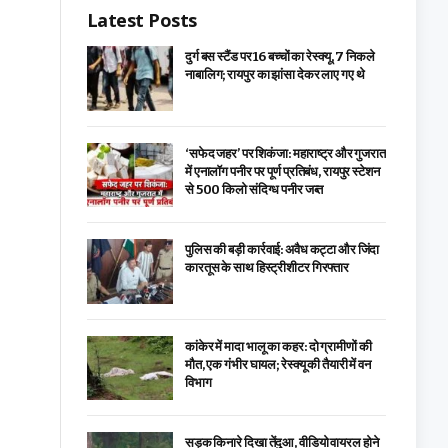
Latest Posts
दुर्ग बस स्टैंड पर 16 बच्चों का रेस्क्यू, 7 निकले
नाबालिग; रायपुर का झांसा देकर लाए गए थे
‘सफेद जहर’ पर शिकंजा: महाराष्ट्र और गुजरात
में एनालॉग पनीर पर पूर्ण प्रतिबंध, रायपुर स्टेशन
से 500 किलो संदिग्ध पनीर जब्त
पुलिस की बड़ी कार्रवाई: अवैध कट्टा और जिंदा
कारतूस के साथ हिस्ट्रीशीटर गिरफ्तार
कांकेर में मादा भालू का कहर: दो ग्रामीणों की
मौत, एक गंभीर घायल; रेस्क्यू की तैयारी में वन
विभाग
सड़क किनारे दिखा तेंदुआ, वीडियो वायरल होने