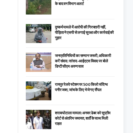
के बाद वन विभाग अलर्ट
दुष्कर्म मामले में आरोपी की गिरफ्तारी नहीं,
पीड़िता ने एसपी से लगाई सुरक्षा और कार्रवाई की
गुहार
जनप्रतिनिधियों का सम्मान जरूरी, अधिकारी
करें संवाद: सांसद-आईएएस विवाद पर बोले
डिप्टी सीएम अरुण साव
रायपुर रेलवे स्टेशन पर 500 किलो संदिग्ध
पनीर जब्त, जांच के लिए भेजे गए सैंपल
शराब घोटाला मामला: अनवर ढेबर को सुप्रीम
कोर्ट से अंतरिम जमानत, शर्तों के साथ मिली
राहत