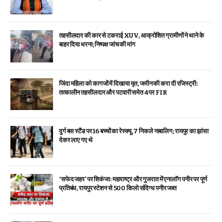
तहसीलदार की कार से टकराई XUV, आक्रोशित ग्रामीणों ने थाने के
बाहर दिया धरना; निष्पक्ष जांच की मांग
जिंदा महिला को कागजों में दिखाया मृत, जमीन की करा दी रजिस्ट्री:
तत्कालीन तहसीलदार और पटवारी समेत 4 पर FIR
दुर्ग बस स्टैंड पर 16 बच्चों का रेस्क्यू, 7 निकले नाबालिग; रायपुर का झांसा
देकर लाए गए थे
‘सफेद जहर’ पर शिकंजा: महाराष्ट्र और गुजरात में एनालॉग पनीर पर पूर्ण
प्रतिबंध, रायपुर स्टेशन से 500 किलो संदिग्ध पनीर जब्त