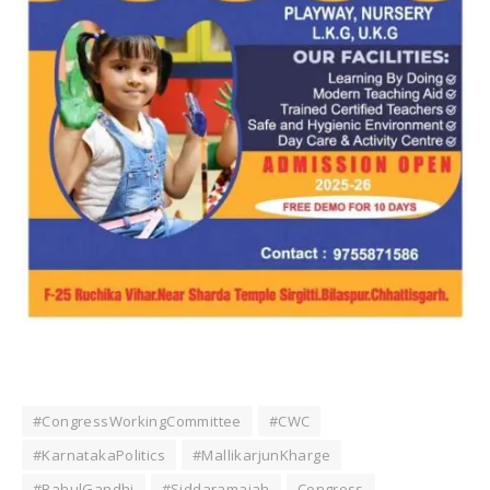
#CongressWorkingCommittee
#CWC
#KarnatakaPolitics
#MallikarjunKharge
#RahulGandhi
#Siddaramaiah
Congress