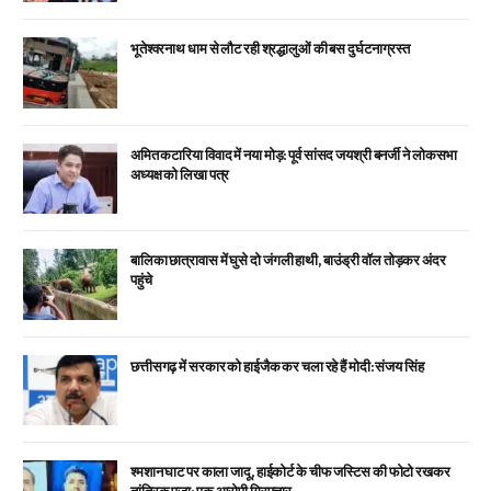
भूतेश्वरनाथ धाम से लौट रही श्रद्धालुओं की बस दुर्घटनाग्रस्त
अमित कटारिया विवाद में नया मोड़: पूर्व सांसद जयश्री बनर्जी ने लोकसभा
अध्यक्ष को लिखा पत्र
बालिका छात्रावास में घुसे दो जंगली हाथी, बाउंड्री वॉल तोड़कर अंदर
पहुंचे
छत्तीसगढ़ में सरकार को हाईजैक कर चला रहे हैं मोदी: संजय सिंह
श्मशान घाट पर काला जादू, हाईकोर्ट के चीफ जस्टिस की फोटो रखकर