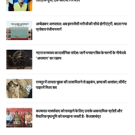
तांत्रिक पूजा; एक आरोपी गिरफ्तार
अम्बेडकर अस्पताल: अब इमरजेंसी मरीजों की सीधे होगी एंट्री, बदला गया
प्रवेश व पंजीयन मार्ग
नटराज स्वरूप का दार्शनिक संदेश: जानें भगवान शिव के चरणों के नीचे दबे
‘अपस्मार’ का रहस्य
रायपुर में लापता युवक की लाश मिलने से हड़कंप, हत्या की आशंका; सीमेंट
पाइप में मिला शव
कल्चरल मार्क्सवाद को समझने के लिए उसके अकादमिक स्रोतों और
वैचारिक पृष्ठभूमि को समझना जरूरी है- कैलाशचंद्र