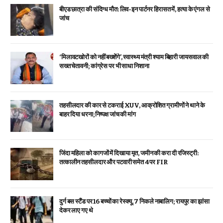
बीएड छात्रा की संदिग्ध मौत: लिव-इन पार्टनर हिरासत में, हत्या के एंगल से
जांच
‘मिलावटखोरों को नहीं बख्शेंगे’, स्वास्थ्य मंत्री श्याम बिहारी जायसवाल की
सख्त चेतावनी; कांग्रेस पर भी साधा निशाना
तहसीलदार की कार से टकराई XUV, आक्रोशित ग्रामीणों ने थाने के
बाहर दिया धरना; निष्पक्ष जांच की मांग
जिंदा महिला को कागजों में दिखाया मृत, जमीन की करा दी रजिस्ट्री:
तत्कालीन तहसीलदार और पटवारी समेत 4 पर FIR
दुर्ग बस स्टैंड पर 16 बच्चों का रेस्क्यू, 7 निकले नाबालिग; रायपुर का झांसा
देकर लाए गए थे