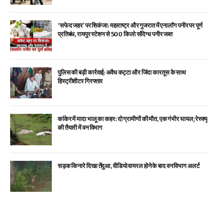
‘सफेद जहर’ पर शिकंजा: महाराष्ट्र और गुजरात में एनालॉग पनीर पर पूर्ण
प्रतिबंध, रायपुर स्टेशन से 500 किलो संदिग्ध पनीर जब्त
पुलिस की बड़ी कार्रवाई: अवैध कट्टा और जिंदा कारतूस के साथ
हिस्ट्रीशीटर गिरफ्तार
कांकेर में मादा भालू का कहर: दो ग्रामीणों की मौत, एक गंभीर घायल; रेस्क्यू
की तैयारी में वन विभाग
सड़क किनारे दिखा तेंदुआ, वीडियो वायरल होने के बाद वन विभाग अलर्ट