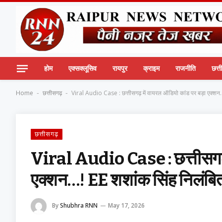
होम
एक्सक्लूसिव
रायपुर
क्राइम
राजनीति
छत्
Home
छत्तीसगढ़
Viral Audio Case : छत्तीसगढ़ में वायरल ऑडियो कांड पर बड़ा एक्श
-
-
छत्तीसगढ़
Viral Audio Case : छत्तीसगढ़ 
एक्शन…! EE शशांक सिंह निलंब
By
Shubhra RNN
May 17, 2026