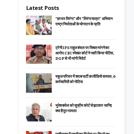
Latest Posts
“हर घर तिरंगा” और “तिरंगा यात्रा” अभियान
राष्ट्र निर्माताओं के योगदान के प्रति
ट्रेनी IPS राहुल बंसल पर रिश्वत मांगने का
आरोप: CBI स्पेशल कोर्ट ने जारी किया नोटिस,
DGP से भी मांगी रिपोर्ट
स्कूल परिसर में शराब पार्टी का वीडियो वायरल, 6
कर्मचारियों को नोटिस
भूपेश बघेल को सुप्रीम कोर्ट से झटका! जानिए
क्या है पूरा मामला