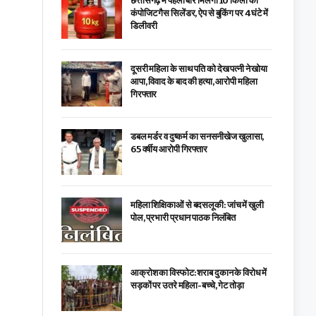
छत्तीसगढ़ में पहली बार मिलेगा 10 किलो का
कंपोजिट गैस सिलेंडर, ऐप से बुकिंग पर 4 घंटे में
डिलीवरी
दूसरी महिला के साथ पति को देख पत्नी ने खोया
आपा, विवाद के बाद की हत्या, आरोपी महिला
गिरफ्तार
डबल मर्डर व दुष्कर्म का सनसनीखेज खुलासा,
65 वर्षीय आरोपी गिरफ्तार
महिला शिक्षिकाओं से बदसलूकी: जांच में खुली
पोल, प्रभारी प्रधान पाठक निलंबित
आक्रोश का विस्फोट: शराब दुकान के विरोध में
सड़कों पर उतरे महिला-बच्चे, गेट तोड़ा