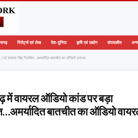
तीसगढ़
रिपोर्ट्स एवं लेख
देश-दुनिया
कृषि एवं उद्योग
संपादकीय
अन्
न…! EE शशांक सिंह निलंबित…अमर्यादित बातचीत का ऑडियो वायरल
में वायरल ऑडियो कांड पर बड़ा
ित…अमर्यादित बातचीत का ऑडियो वाय