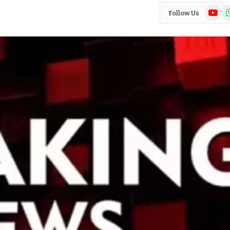
YouTub
Wh
Follow Us