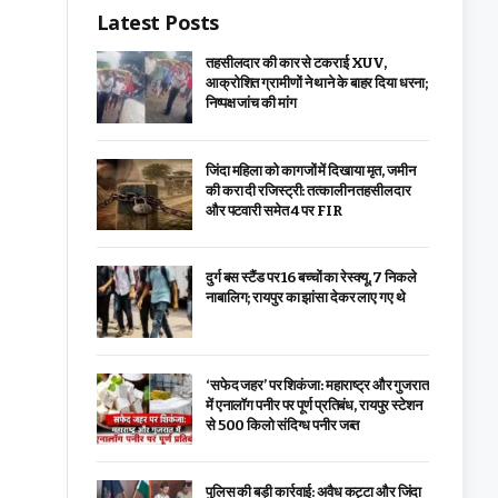
Latest Posts
तहसीलदार की कार से टकराई XUV,
आक्रोशित ग्रामीणों ने थाने के बाहर दिया धरना;
निष्पक्ष जांच की मांग
जिंदा महिला को कागजों में दिखाया मृत, जमीन
की करा दी रजिस्ट्री: तत्कालीन तहसीलदार
और पटवारी समेत 4 पर FIR
दुर्ग बस स्टैंड पर 16 बच्चों का रेस्क्यू, 7 निकले
नाबालिग; रायपुर का झांसा देकर लाए गए थे
‘सफेद जहर’ पर शिकंजा: महाराष्ट्र और गुजरात
में एनालॉग पनीर पर पूर्ण प्रतिबंध, रायपुर स्टेशन
से 500 किलो संदिग्ध पनीर जब्त
पुलिस की बड़ी कार्रवाई: अवैध कट्टा और जिंदा