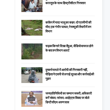
कारतूस के साथ हिस्ट्रीशीटर गिरफ्तार
कांकेर में मादा भालू का कहर: दो ग्रामीणों की
मौत, एक गंभीर घायल; रेस्क्यू की तैयारी में वन
विभाग
सड़क किनारे दिखा तेंदुआ, वीडियो वायरल होने
के बाद वन विभाग अलर्ट
दुष्कर्म मामले में आरोपी की गिरफ्तारी नहीं,
पीड़िता ने एसपी से लगाई सुरक्षा और कार्रवाई की
गुहार
जनप्रतिनिधियों का सम्मान जरूरी, अधिकारी
करें संवाद: सांसद-आईएएस विवाद पर बोले
डिप्टी सीएम अरुण साव