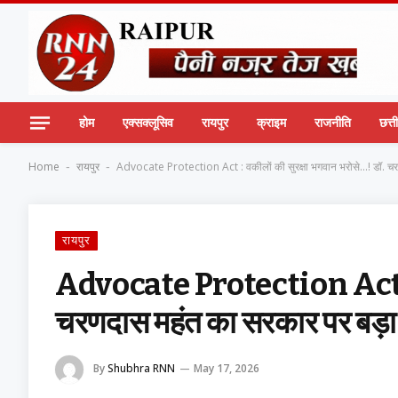
होम
एक्सक्लूसिव
रायपुर
क्राइम
राजनीति
छत्
Home
रायपुर
Advocate Protection Act : वकीलों की सुरक्षा भगवान भरोसे…! डॉ. चर
-
-
रायपुर
Advocate Protection Act : वक
चरणदास महंत का सरकार पर बड़ा
By
Shubhra RNN
May 17, 2026