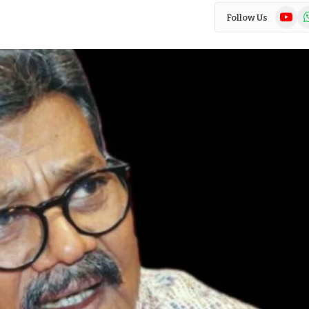
YouTub
Wh
Follow Us