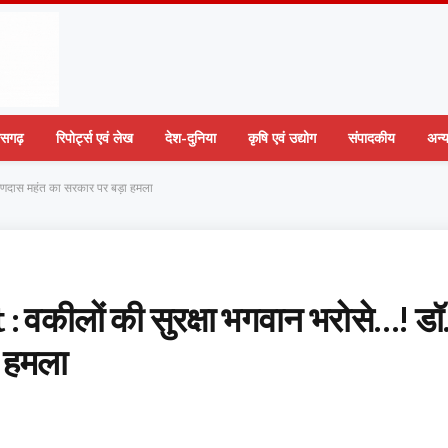
तीसगढ़
रिपोर्ट्स एवं लेख
देश-दुनिया
कृषि एवं उद्योग
संपादकीय
अन्
णदास महंत का सरकार पर बड़ा हमला
ीलों की सुरक्षा भगवान भरोसे…! डॉ
 हमला