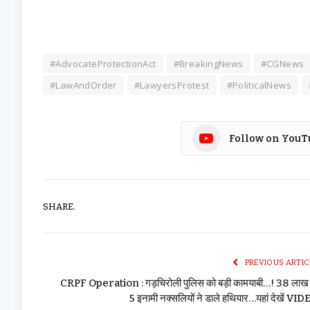
#AdvocateProtectionAct
#BreakingNews
#CGNews
#LawAndOrder
#LawyersProtest
#PoliticalNews
Follow on YouT
SHARE.
PREVIOUS ARTIC
CRPF Operation : गड़चिरोली पुलिस को बड़ी कामयाबी…! ₹38 लाख 
5 इनामी नक्सलियों ने डाले हथियार…यहां देखें VI