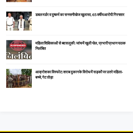
डबल मर्डर व दुष्कर्म का सनसनीखेज खुलासा, 65 वर्षीय आरोपी गिरफ्तार
महिला शिक्षिकाओं से बदसलूकी: जांच में खुली पोल, प्रभारी प्रधान पाठक
निलंबित
आक्रोश का विस्फोट: शराब दुकान के विरोध में सड़कों पर उतरे महिला-
बच्चे, गेट तोड़ा