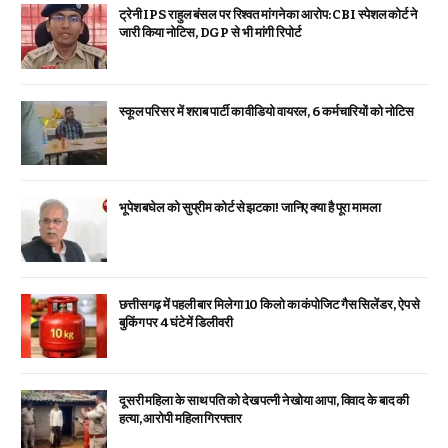
ट्रेनी IPS राहुल बंसल पर रिश्वत मांगने का आरोप: CBI स्पेशल कोर्ट ने
जारी किया नोटिस, DGP से भी मांगी रिपोर्ट
स्कूल परिसर में शराब पार्टी का वीडियो वायरल, 6 कर्मचारियों को नोटिस
भूपेश बघेल को सुप्रीम कोर्ट से झटका! जानिए क्या है पूरा मामला
छत्तीसगढ़ में पहली बार मिलेगा 10 किलो का कंपोजिट गैस सिलेंडर, ऐप से
बुकिंग पर 4 घंटे में डिलीवरी
दूसरी महिला के साथ पति को देख पत्नी ने खोया आपा, विवाद के बाद की
हत्या, आरोपी महिला गिरफ्तार