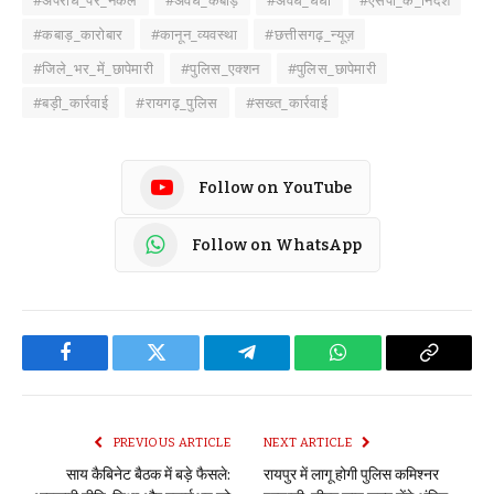
#अपराध_पर_नकेल
#अवैध_कबाड़
#अवैध_धंधा
#एसपी_के_निर्देश
#कबाड़_कारोबार
#कानून_व्यवस्था
#छत्तीसगढ़_न्यूज़
#जिले_भर_में_छापेमारी
#पुलिस_एक्शन
#पुलिस_छापेमारी
#बड़ी_कार्रवाई
#रायगढ़_पुलिस
#सख्त_कार्रवाई
Follow on YouTube
Follow on WhatsApp
Facebook
Twitter
Telegram
WhatsApp
Copy
Link
PREVIOUS ARTICLE
NEXT ARTICLE
साय कैबिनेट बैठक में बड़े फैसले:
रायपुर में लागू होगी पुलिस कमिश्नर