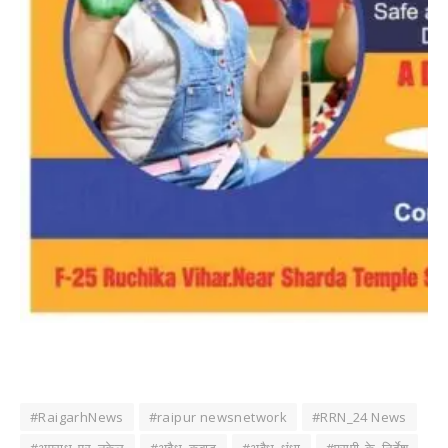
#RaigarhNews
#raipur newsnetwork
#RRN_24 News