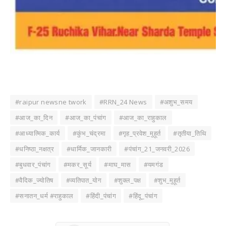
#raipur newsne twork
#RRN_24 News
#अशुभ_समय
#आज_का_दिन
#आज_का_पंचांग
#आज_का_राहुकाल
#आध्यात्मिक_कार्य
#कुंभ_चंद्रमा
#गृह_प्रवेश_मुहूर्त
#तृतीया_तिथि
#धनिष्ठा_नक्षत्र
#धार्मिक_जानकारी
#पंचांग_21_जनवरी_2026
#बुधवार_पंचांग
#मकर_सूर्य
#माघ_मास
#यमगंड
#वैदिक_ज्योतिष
#व्यतिपात_योग
#शुक्ल_पक्ष
#शुभ_मुहूर्त
#सनातन_धर्म #राहुकाल
#हिंदी_पंचांग
#हिंदू_पंचांग