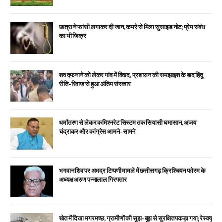
छात्रा ने फांसी लगाकर दी जान, कमरे से मिला सुसाइड नोट; प्रेम संबंध
का भी जिक्र
शव दफनाने को लेकर गांव में विवाद, प्रशासन की समझाइश के बाद हिंदू
रीति-रिवाज से हुआ अंतिम संस्कार
धर्मांतरण से लेकर कमिश्नरेट सिस्टम तक सियासी घमासान, अजय
चंद्राकर और कांग्रेस आमने-सामने
भगवान शिव पर अभद्र टिप्पणी मामले में छत्तीसगढ़ क्रिश्चियन फोरम के
अध्यक्ष अरुण पन्नालाल गिरफ्तार
खेत में दिखा मगरमच्छ, ग्रामीणों की सूझ-बूझ से सुरक्षित पकड़ा गया; रेस्क्यू