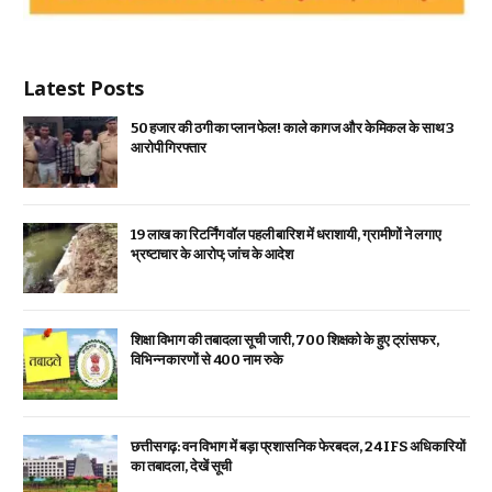
Latest Posts
₹50 हजार की ठगी का प्लान फेल! काले कागज और केमिकल के साथ 3
आरोपी गिरफ्तार
19 लाख का रिटर्निंग वॉल पहली बारिश में धराशायी, ग्रामीणों ने लगाए
भ्रष्टाचार के आरोप; जांच के आदेश
शिक्षा विभाग की तबादला सूची जारी, 700 शिक्षको के हुए ट्रांसफर,
विभिन्न कारणों से 400 नाम रुके
छत्तीसगढ़: वन विभाग में बड़ा प्रशासनिक फेरबदल, 24 IFS अधिकारियों
का तबादला, देखें सूची