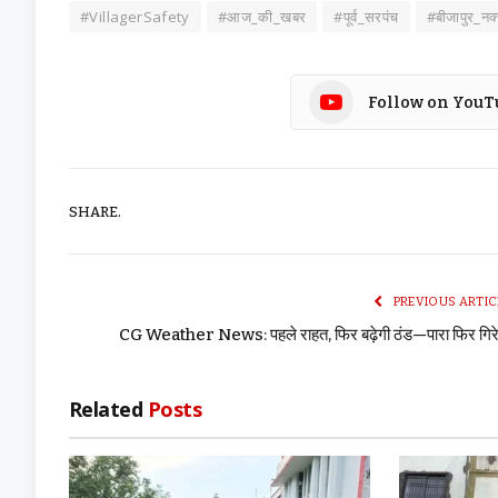
#VillagerSafety
#आज_की_खबर
#पूर्व_सरपंच
#बीजापुर_न
Follow on YouT
SHARE.
PREVIOUS ARTIC
CG Weather News: पहले राहत, फिर बढ़ेगी ठंड—पारा फिर गिरे
Related
Posts