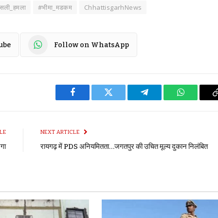
क्सली_हमला
#भीमा_मडकम
ChhattisgarhNews
ube
Follow on WhatsApp
Facebook
Twitter
Telegram
WhatsApp
LE
NEXT ARTICLE
गा
रायगढ़ में PDS अनियमितता…जगतपुर की उचित मूल्य दुकान निलंबित