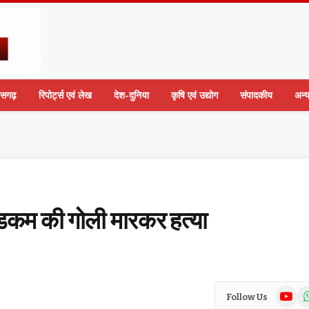
तीसगढ़
रिपोर्ट्स एवं लेख
देश-दुनिया
कृषि एवं उद्योग
संपादकीय
अन्
 मडकम की गोली मारकर हत्या
YouTub
Wh
Follow Us