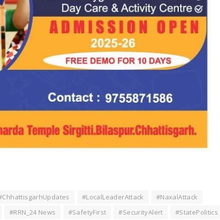
#ChhattisgarhUpdates
#LocalLeaderAttack
#NaxalAttack
#RRN_24 News
#SafetyFirst
#SecurityAlert
#StatePolitics