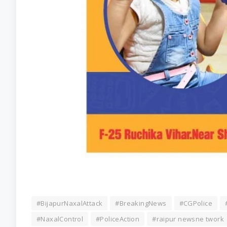
#BijapurNaxalAttack
#BreakingNews
#CGPolice
#NaxalControl
#PoliceAction
#raipur newsne twork