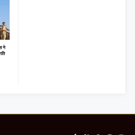
स ने
गति