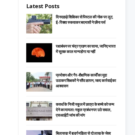
Latest Posts
दिनदहाड़े शिक्षिका से पिस्टल की नोक पर लूट,
ई-रिक्शा रुकवाकर बदमाशों ने छीना पर्स
रक्षाबंधन पर चंद्र ग्रहण का साया, जानिए भारत
में सूतक काल मान्य होगा या नहीं
प्रमोशन और गैर-शैक्षणिक कार्यों का मुद्दा
उठाकर शिक्षकों ने सौंपा ज्ञापन, जल्द कार्रवाई का
आश्वासन
कवर्धा के निजी स्कूल में छात्रा के बच्चे को जन्म
देने का मामला: स्कूल प्रबंधन पर उठे सवाल,
एसआईटी जांच की मांग
बिलासपुर में बुजुर्ग महिला से दो लाख के जेवर