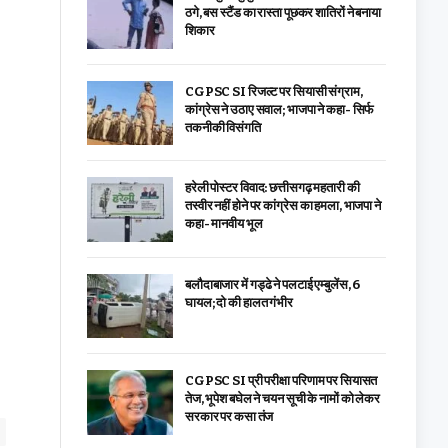
ठगे, बस स्टैंड का रास्ता पूछकर शातिरों ने बनाया
शिकार
CGPSC SI रिजल्ट पर सियासी संग्राम,
कांग्रेस ने उठाए सवाल; भाजपा ने कहा- सिर्फ
तकनीकी विसंगति
हरेली पोस्टर विवाद: छत्तीसगढ़ महतारी की
तस्वीर नहीं होने पर कांग्रेस का हमला, भाजपा ने
कहा- मानवीय भूल
बलौदाबाजार में गड्ढे ने पलटाई एम्बुलेंस, 6
घायल; दो की हालत गंभीर
CGPSC SI प्री परीक्षा परिणाम पर सियासत
तेज, भूपेश बघेल ने चयन सूची के नामों को लेकर
सरकार पर कसा तंज