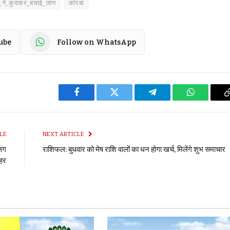
ों_ने_कूदकर_बचाई_जान
कोरबा
ube
Follow on WhatsApp
Facebook
Twitter
Telegram
WhatsApp
LE
NEXT ARTICLE
 लग
राशिफल: बुधवार को मेष राशि वालों का धन होगा खर्च, मिलेंगे शुभ समाचार
ुहर