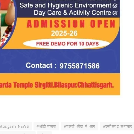
ttisgarh_NEWS
#ऑटो चालक
#चलती_ऑटो_में_आग
#छत्तीसगढ़_समाचार