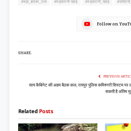
#बड़ा_हादसा_टला
#मड़वारानी पहाड़
#मड़वारानी_पहाड़
#यात्रिय
Follow on YouT
SHARE.
PREVIOUS ARTIC
साय कैबिनेट की अहम बैठक कल, रायपुर पुलिस कमिश्नरी सिस्टम पर
सकती है अंतिम म
Related
Posts