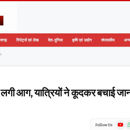
तीसगढ़
रिपोर्ट्स एवं लेख
देश-दुनिया
कृषि एवं उद्योग
संपादकीय
अन्
ान
ं लगी आग, यात्रियों ने कूदकर बचाई जा
YouTub
Wh
Follow Us