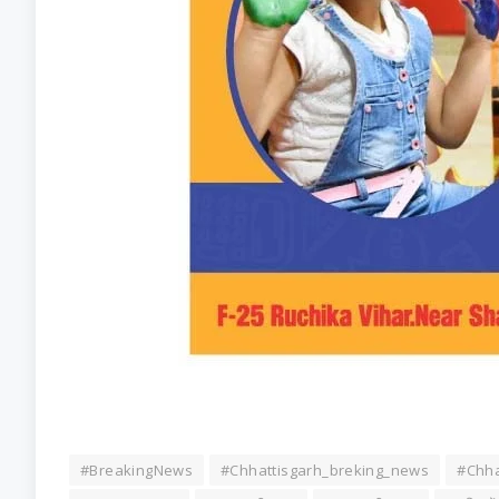
#BreakingNews
#Chhattisgarh_breking_news
#Chha