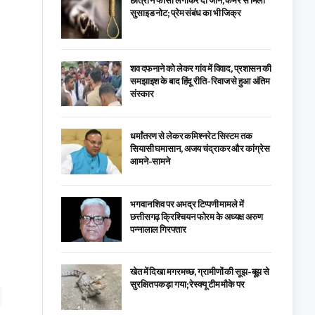
छात्रा ने फांसी लगाकर दी जान, कमरे से मिला
सुसाइड नोट; प्रेम संबंध का भी जिक्र
शव दफनाने को लेकर गांव में विवाद, प्रशासन की
समझाइश के बाद हिंदू रीति-रिवाज से हुआ अंतिम
संस्कार
धर्मांतरण से लेकर कमिश्नरेट सिस्टम तक
सियासी घमासान, अजय चंद्राकर और कांग्रेस
आमने-सामने
भगवान शिव पर अभद्र टिप्पणी मामले में
छत्तीसगढ़ क्रिश्चियन फोरम के अध्यक्ष अरुण
पन्नालाल गिरफ्तार
खेत में दिखा मगरमच्छ, ग्रामीणों की सूझ-बूझ से
सुरक्षित पकड़ा गया; रेस्क्यू टीम मौके पर