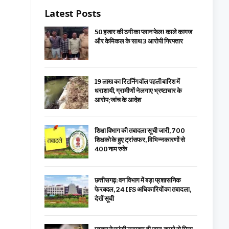
Latest Posts
₹50 हजार की ठगी का प्लान फेल! काले कागज
और केमिकल के साथ 3 आरोपी गिरफ्तार
19 लाख का रिटर्निंग वॉल पहली बारिश में
धराशायी, ग्रामीणों ने लगाए भ्रष्टाचार के
आरोप; जांच के आदेश
शिक्षा विभाग की तबादला सूची जारी, 700
शिक्षको के हुए ट्रांसफर, विभिन्न कारणों से
400 नाम रुके
छत्तीसगढ़: वन विभाग में बड़ा प्रशासनिक
फेरबदल, 24 IFS अधिकारियों का तबादला,
देखें सूची