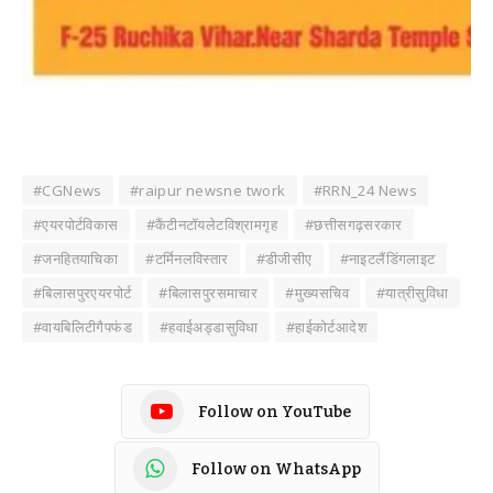
#CGNews
#raipur newsne twork
#RRN_24 News
#एयरपोर्टविकास
#कैंटीनटॉयलेटविश्रामगृह
#छत्तीसगढ़सरकार
#जनहितयाचिका
#टर्मिनलविस्तार
#डीजीसीए
#नाइटलैंडिंगलाइट
#बिलासपुरएयरपोर्ट
#बिलासपुरसमाचार
#मुख्यसचिव
#यात्रीसुविधा
#वायबिलिटीगैपफंड
#हवाईअड्डासुविधा
#हाईकोर्टआदेश
Follow on YouTube
Follow on WhatsApp