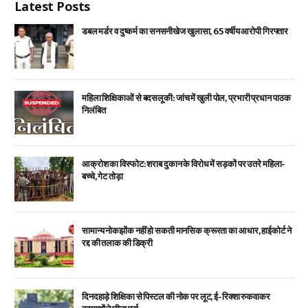
Latest Posts
डबल मर्डर व दुष्कर्म का सनसनीखेज खुलासा, 65 वर्षीय आरोपी गिरफ्तार
महिला शिक्षिकाओं से बदसलूकी: जांच में खुली पोल, प्रभारी प्रधान पाठक
निलंबित
आक्रोश का विस्फोट: शराब दुकान के विरोध में सड़कों पर उतरे महिला-
बच्चे, गेट तोड़ा
सामान्य नोकझोंक नहीं हो सकती मानसिक क्रूरता का आधार, हाईकोर्ट ने
रद्द की तलाक की डिक्री
दिनदहाड़े शिक्षिका से पिस्टल की नोक पर लूट, ई-रिक्शा रुकवाकर