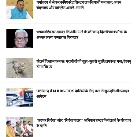
धर्मांतरण से लेकर कमिश्नरेट सिस्टम तक सियासी घमासान, अजय
चंद्राकर और कांग्रेस आमने-सामने
भगवान शिव पर अभद्र टिप्पणी मामले में छत्तीसगढ़ क्रिश्चियन फोरम के
अध्यक्ष अरुण पन्नालाल गिरफ्तार
खेत में दिखा मगरमच्छ, ग्रामीणों की सूझ-बूझ से सुरक्षित पकड़ा गया; रेस्क्यू
टीम मौके पर
छत्तीसगढ़ में MBBS-BDS दाखिले के लिए कल से शुरू होंगे ऑनलाइन
आवेदन
“हर घर तिरंगा” और “तिरंगा यात्रा” अभियान राष्ट्र निर्माताओं के योगदान
के प्रति