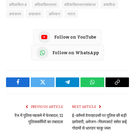
#विकसित #
#विकसितभारत
#विकसितभारतसंकल्प
#शामिल
#संकल्प
#साकार
अभियान
भारत
Follow on YouTube
Follow on WhatsApp
Facebook
Twitter
Telegram
WhatsApp
Copy
Link
PREVIOUS ARTICLE
NEXT ARTICLE
रेंज में पुलिस महकमे में फेरबदल, 11
ई-कॉमर्स वेयरहाउसों पर पुलिस की बड़ी
पुलिसकर्मियों का तबादला
छापेमारी, अमेजन–फ्लिपकार्ट समेत कई
गोदामों से धारदार चाकू जब्त