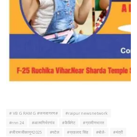
# VB G RAM G #जनजागरण#
#raipur newsnetwork
#rnn 24
#आत्मनिर्भरगांव
#कैबिनेट
#ग्रामीणभारत
#जीरामजीकानून2025
#पटेल
#प्रहलाद सिंह
#बोले-
#मंत्री