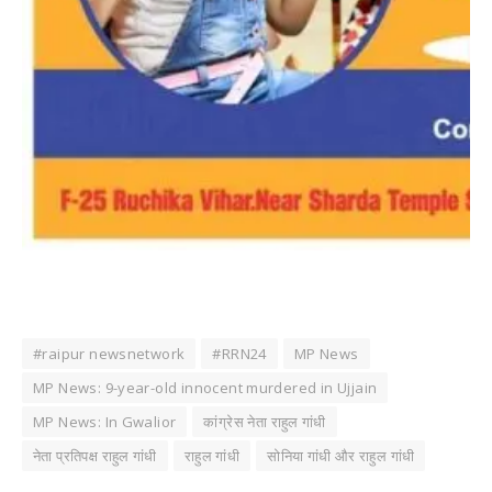
#raipur newsnetwork
#RRN24
MP News
MP News: 9-year-old innocent murdered in Ujjain
MP News: In Gwalior
कांग्रेस नेता राहुल गांधी
नेता प्रतिपक्ष राहुल गांधी
राहुल गांधी
सोनिया गांधी और राहुल गांधी