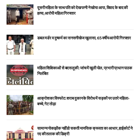
दूसरी महिला के साथ पति को देख पत्नी ने खोया आपा, विवाद के बाद की
हत्या, आरोपी महिला गिरफ्तार
डबल मर्डर व दुष्कर्म का सनसनीखेज खुलासा, 65 वर्षीय आरोपी गिरफ्तार
महिला शिक्षिकाओं से बदसलूकी: जांच में खुली पोल, प्रभारी प्रधान पाठक
निलंबित
आक्रोश का विस्फोट: शराब दुकान के विरोध में सड़कों पर उतरे महिला-
बच्चे, गेट तोड़ा
सामान्य नोकझोंक नहीं हो सकती मानसिक क्रूरता का आधार, हाईकोर्ट ने
रद्द की तलाक की डिक्री