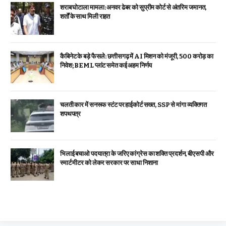
शराब घोटाला मामला: अनवर ढेबर को सुप्रीम कोर्ट से अंतरिम जमानत,
शर्तों के साथ मिली राहत
कैबिनेट के बड़े फैसले: छत्तीसगढ़ में AI मिशन को मंजूरी, 500 करोड़ का
निवेश; BEML प्लांट समेत कई अहम निर्णय
चलती कार में सनरूफ स्टंट पर हाईकोर्ट सख्त, SSP से मांगा व्यक्तिगत
शपथपत्र
भिलाई बचाओ पदयात्रा के जरिए कांग्रेस का शक्ति प्रदर्शन, बीएसपी और
स्मार्ट मीटर को लेकर सरकार पर साधा निशाना