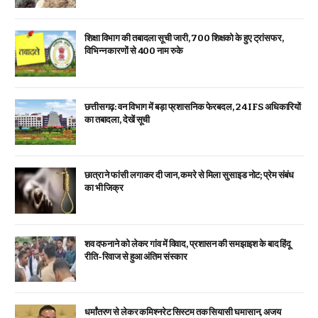
शिक्षा विभाग की तबादला सूची जारी, 700 शिक्षको के हुए ट्रांसफर,
विभिन्न कारणों से 400 नाम रुके
छत्तीसगढ़: वन विभाग में बड़ा प्रशासनिक फेरबदल, 24 IFS अधिकारियों
का तबादला, देखें सूची
छात्रा ने फांसी लगाकर दी जान, कमरे से मिला सुसाइड नोट; प्रेम संबंध
का भी जिक्र
शव दफनाने को लेकर गांव में विवाद, प्रशासन की समझाइश के बाद हिंदू
रीति-रिवाज से हुआ अंतिम संस्कार
धर्मांतरण से लेकर कमिश्नरेट सिस्टम तक सियासी घमासान, अजय