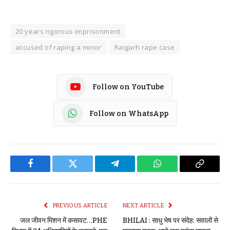
20 years rigorous imprisonment
accused of raping a minor
Raigarh rape case
Follow on YouTube
Follow on WhatsApp
Facebook
Twitter
Telegram
WhatsApp
Copy
Link
PREVIOUS ARTICLE
NEXT ARTICLE
जल जीवन मिशन में कसावट…PHE
BHILAI : साधु भेष पर संदेह: सवालों से