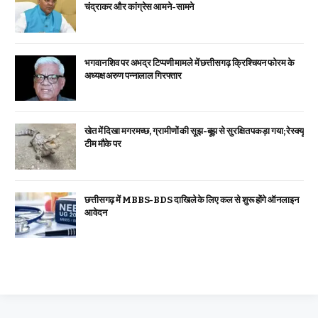
चंद्राकर और कांग्रेस आमने-सामने
भगवान शिव पर अभद्र टिप्पणी मामले में छत्तीसगढ़ क्रिश्चियन फोरम के
अध्यक्ष अरुण पन्नालाल गिरफ्तार
खेत में दिखा मगरमच्छ, ग्रामीणों की सूझ-बूझ से सुरक्षित पकड़ा गया; रेस्क्यू
टीम मौके पर
छत्तीसगढ़ में MBBS-BDS दाखिले के लिए कल से शुरू होंगे ऑनलाइन
आवेदन