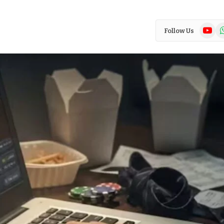
YouTub
Wh
Follow Us