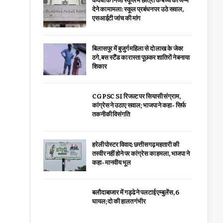
कवर्धा के निजी स्कूल में छात्रा के बच्चे को जन्म
देने का मामला: स्कूल प्रबंधन पर उठे सवाल,
एसआईटी जांच की मांग
बिलासपुर में बुजुर्ग महिला से दो लाख के जेवर
ठगे, बस स्टैंड का रास्ता पूछकर शातिरों ने बनाया
शिकार
CGPSC SI रिजल्ट पर सियासी संग्राम,
कांग्रेस ने उठाए सवाल; भाजपा ने कहा- सिर्फ
तकनीकी विसंगति
हरेली पोस्टर विवाद: छत्तीसगढ़ महतारी की
तस्वीर नहीं होने पर कांग्रेस का हमला, भाजपा ने
कहा- मानवीय भूल
बलौदाबाजार में गड्ढे ने पलटाई एम्बुलेंस, 6
घायल; दो की हालत गंभीर