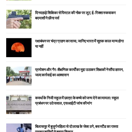
दिनदहाड़े शिक्षिका से पिस्टल की नोक पर लूट, ई-रिक्शा रुकवाकर
बदमाशों ने छीना पर्स
रक्षाबंधन पर चंद्र ग्रहण का साया, जानिए भारत में सूतक काल मान्य होगा
या नहीं
प्रमोशन और गैर-शैक्षणिक कार्यों का मुद्दा उठाकर शिक्षकों ने सौंपा ज्ञापन,
जल्द कार्रवाई का आश्वासन
कवर्धा के निजी स्कूल में छात्रा के बच्चे को जन्म देने का मामला: स्कूल
प्रबंधन पर उठे सवाल, एसआईटी जांच की मांग
बिलासपुर में बुजुर्ग महिला से दो लाख के जेवर ठगे, बस स्टैंड का रास्ता
पूछकर शातिरों ने बनाया शिकार