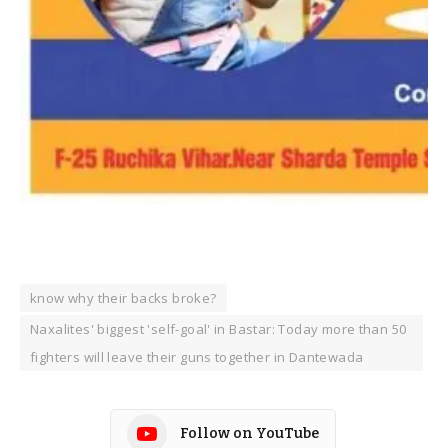
know why their backs broke?
Naxalites' biggest 'self-goal' in Bastar: Today more than 50
fighters will leave their guns together in Dantewada
Follow on YouTube