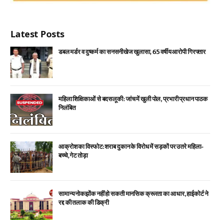
Latest Posts
डबल मर्डर व दुष्कर्म का सनसनीखेज खुलासा, 65 वर्षीय आरोपी गिरफ्तार
महिला शिक्षिकाओं से बदसलूकी: जांच में खुली पोल, प्रभारी प्रधान पाठक
निलंबित
आक्रोश का विस्फोट: शराब दुकान के विरोध में सड़कों पर उतरे महिला-
बच्चे, गेट तोड़ा
सामान्य नोकझोंक नहीं हो सकती मानसिक क्रूरता का आधार, हाईकोर्ट ने
रद्द की तलाक की डिक्री