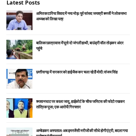
Latest Posts
अमित कटारिया विवाद में नया मोड़: पूर्व सांसद जयश्री बनर्जी ने लोकसभा
अध्यक्ष को लिखा पत्र
बालिका छात्रावास में घुसे दो जंगली हाथी, बाउंड्री वॉल तोड़कर अंदर
पहुंचे
छत्तीसगढ़ में सरकार को हाईजैक कर चला रहे हैं मोदी: संजय सिंह
श्मशान घाट पर काला जादू, हाईकोर्ट के चीफ जस्टिस की फोटो रखकर
तांत्रिक पूजा; एक आरोपी गिरफ्तार
अम्बेडकर अस्पताल: अब इमरजेंसी मरीजों की सीधे होगी एंट्री, बदला गया