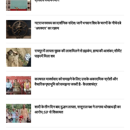
प्रवेश व पंजीयन मार्ग
नटराज स्वरूप का दार्शनिक संदेश: जानें भगवान शिव के चरणों के नीचे दबे
‘अपस्मार’ का रहस्य
रायपुर में लापता युवक की लाश मिलने से हड़कंप, हत्या की आशंका; सीमेंट
पाइप में मिला शव
कल्चरल मार्क्सवाद को समझने के लिए उसके अकादमिक स्रोतों और
वैचारिक पृष्ठभूमि को समझना जरूरी है- कैलाशचंद्र
शादी के तीन दिन बाद दुल्हन लापता, ससुराल पक्ष ने लगाया धोखाधड़ी का
आरोप; SP से शिकायत