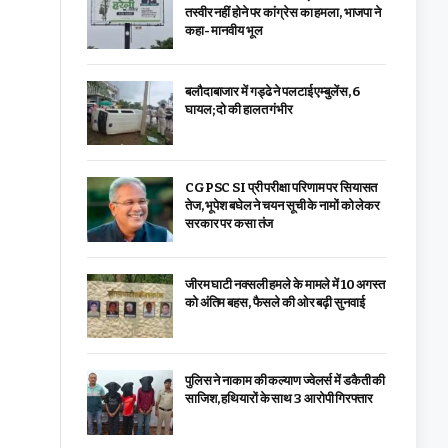
तस्वीर नहीं होने पर कांग्रेस का हमला, भाजपा ने
कहा- मानवीय भूल
बलौदाबाजार में गड्ढे ने पलटाई एम्बुलेंस, 6
घायल; दो की हालत गंभीर
CGPSC SI प्री परीक्षा परिणाम पर सियासत
तेज, भूपेश बघेल ने चयन सूची के नामों को लेकर
सरकार पर कसा तंज
जीरम घाटी नक्सली हमले के मामले में 10 अगस्त
को अंतिम बहस, फैसले की ओर बढ़ी सुनवाई
पुलिस ने नाकाम की कल्याण ज्वेलर्स में डकैती की
साजिश, हथियारों के साथ 3 आरोपी गिरफ्तार