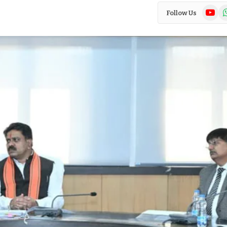
YouTub
Wh
Follow Us