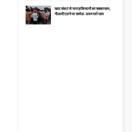
खाद संकट से नाराज़ किसानों का चक्काजाम,
नीलामी टलने पर समोदा-लवन मार्ग जाम