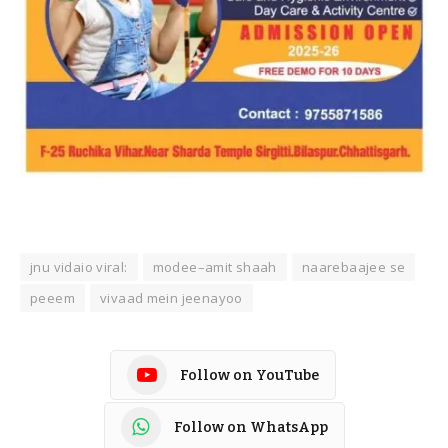
jnu vidaio viral:
modee–amit shaah
naarebaajee se
peeem
vivaad mein jeenayoo
Follow on YouTube
Follow on WhatsApp