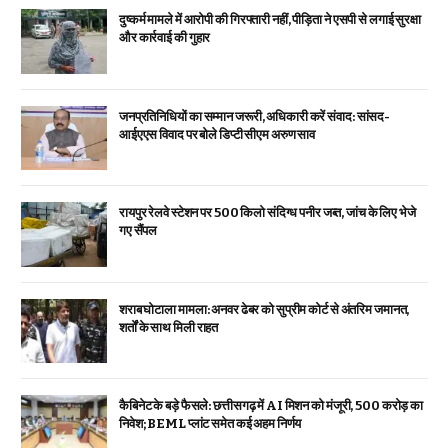
दुष्कर्म मामले में आरोपी की गिरफ्तारी नहीं, पीड़िता ने एसपी से लगाई सुरक्षा
और कार्रवाई की गुहार
जनप्रतिनिधियों का सम्मान जरूरी, अधिकारी करें संवाद: सांसद-
आईएएस विवाद पर बोले डिप्टी सीएम अरुण साव
रायपुर रेलवे स्टेशन पर 500 किलो संदिग्ध पनीर जब्त, जांच के लिए भेजे
गए सैंपल
शराब घोटाला मामला: अनवर ढेबर को सुप्रीम कोर्ट से अंतरिम जमानत,
शर्तों के साथ मिली राहत
कैबिनेट के बड़े फैसले: छत्तीसगढ़ में AI मिशन को मंजूरी, 500 करोड़ का
निवेश; BEML प्लांट समेत कई अहम निर्णय