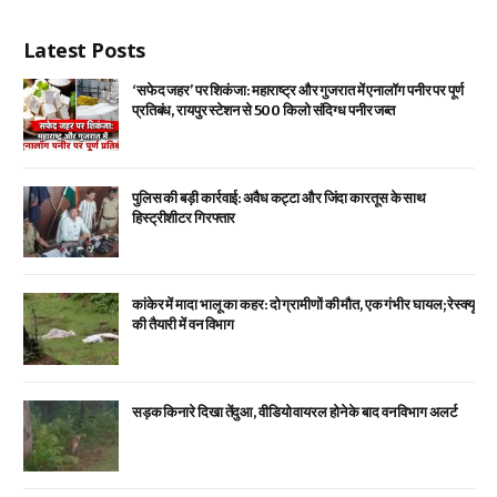
Latest Posts
‘सफेद जहर’ पर शिकंजा: महाराष्ट्र और गुजरात में एनालॉग पनीर पर पूर्ण
प्रतिबंध, रायपुर स्टेशन से 500 किलो संदिग्ध पनीर जब्त
पुलिस की बड़ी कार्रवाई: अवैध कट्टा और जिंदा कारतूस के साथ
हिस्ट्रीशीटर गिरफ्तार
कांकेर में मादा भालू का कहर: दो ग्रामीणों की मौत, एक गंभीर घायल; रेस्क्यू
की तैयारी में वन विभाग
सड़क किनारे दिखा तेंदुआ, वीडियो वायरल होने के बाद वन विभाग अलर्ट