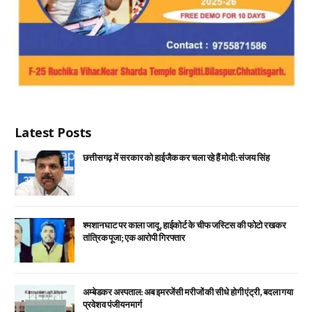
Latest Posts
छत्तीसगढ़ में सरकार को हाईजैक कर चला रहे हैं मोदी: संजय सिंह
श्मशान घाट पर काला जादू, हाईकोर्ट के चीफ जस्टिस की फोटो रखकर
तांत्रिक पूजा; एक आरोपी गिरफ्तार
अम्बेडकर अस्पताल: अब इमरजेंसी मरीजों की सीधे होगी एंट्री, बदला गया
प्रवेश व पंजीयन मार्ग