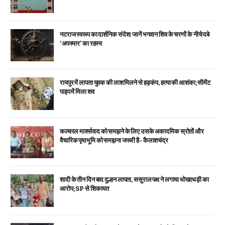
नटराज स्वरूप का दार्शनिक संदेश: जानें भगवान शिव के चरणों के नीचे दबे
‘अपस्मार’ का रहस्य
रायपुर में लापता युवक की लाश मिलने से हड़कंप, हत्या की आशंका; सीमेंट
पाइप में मिला शव
कल्चरल मार्क्सवाद को समझने के लिए उसके अकादमिक स्रोतों और
वैचारिक पृष्ठभूमि को समझना जरूरी है- कैलाशचंद्र
शादी के तीन दिन बाद दुल्हन लापता, ससुराल पक्ष ने लगाया धोखाधड़ी का
आरोप; SP से शिकायत