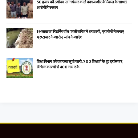
₹50 हजार की ठगी का प्लान फेल! काले कागज और केमिकल के साथ 3
आरोपी गिरफ्तार
19 लाख का रिटर्निंग वॉल पहली बारिश में धराशायी, ग्रामीणों ने लगाए
भ्रष्टाचार के आरोप; जांच के आदेश
शिक्षा विभाग की तबादला सूची जारी, 700 शिक्षको के हुए ट्रांसफर,
विभिन्न कारणों से 400 नाम रुके