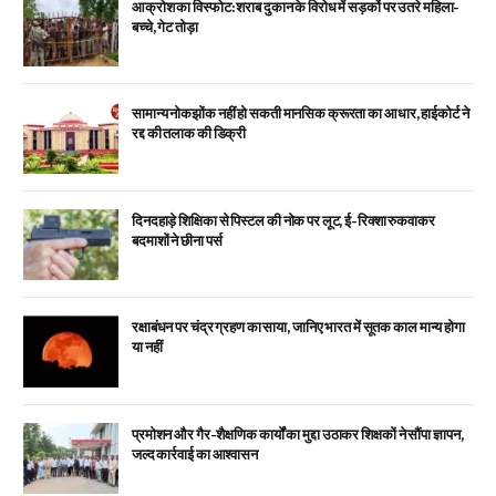
आक्रोश का विस्फोट: शराब दुकान के विरोध में सड़कों पर उतरे महिला-
बच्चे, गेट तोड़ा
सामान्य नोकझोंक नहीं हो सकती मानसिक क्रूरता का आधार, हाईकोर्ट ने
रद्द की तलाक की डिक्री
दिनदहाड़े शिक्षिका से पिस्टल की नोक पर लूट, ई-रिक्शा रुकवाकर
बदमाशों ने छीना पर्स
रक्षाबंधन पर चंद्र ग्रहण का साया, जानिए भारत में सूतक काल मान्य होगा
या नहीं
प्रमोशन और गैर-शैक्षणिक कार्यों का मुद्दा उठाकर शिक्षकों ने सौंपा ज्ञापन,
जल्द कार्रवाई का आश्वासन