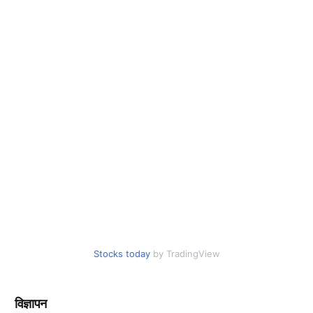
Stocks today
by TradingView
विज्ञापन