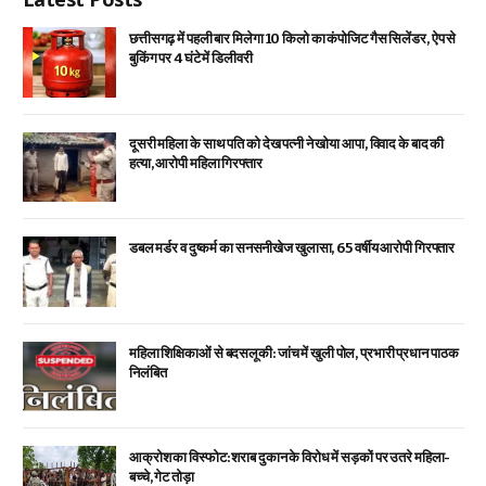
छत्तीसगढ़ में पहली बार मिलेगा 10 किलो का कंपोजिट गैस सिलेंडर, ऐप से
बुकिंग पर 4 घंटे में डिलीवरी
दूसरी महिला के साथ पति को देख पत्नी ने खोया आपा, विवाद के बाद की
हत्या, आरोपी महिला गिरफ्तार
डबल मर्डर व दुष्कर्म का सनसनीखेज खुलासा, 65 वर्षीय आरोपी गिरफ्तार
महिला शिक्षिकाओं से बदसलूकी: जांच में खुली पोल, प्रभारी प्रधान पाठक
निलंबित
आक्रोश का विस्फोट: शराब दुकान के विरोध में सड़कों पर उतरे महिला-
बच्चे, गेट तोड़ा