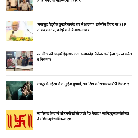
लाखों की ठगी; पति-पत्नी गिरफ्तार
‘क्या शुद्ध पेट्रोल तुम्हारे बाप के घर से आएगा?’ इथेनॉल विवाद पर BJP
सांसद का तंज, कांग्रेस ने किया पलटवार
स्पा सेंटर की आड़ में देह व्यापार का भंडाफोड़: मैनेजर व महिला दलाल समेत
9 गिरफ्तार
रायपुर में महिला से सामूहिक दुष्कर्म, नाबालिग समेत चार आरोपी गिरफ्तार
स्वास्तिक के दोनों ओर क्यों खींची जाती हैं 2 रेखाएं? जानिए इसके पीछे का
पौराणिक एवं धार्मिक कारण