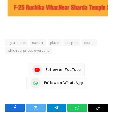
mysterious
natural
place
Surguja
tourist
which surprises everyone
Follow on YouTube
Follow on WhatsApp
Facebook
Twitter
Telegram
WhatsApp
Copy