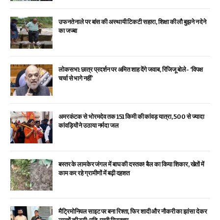
उफनते नाले पर बांस की अस्थायी टिकटी सहारा, शिक्षा की लौ बुझने न देने
का जज्बा
लोकसभा: छात्र प्रदर्शन पर अमित शाह देंगे जवाब, रिजिजू बोले- ‘विपक्ष
चर्चा से भागे नहीं’
अमरकंटक से भोरमदेव तक 151 किमी की कांवड़ यात्रा, 500 से ज्यादा
कांवड़ियों ने उठाया नर्मदा जल
बस्तर के लामकेर जंगल में बाघ की दस्तक! बैल का किया शिकार, खेतों में
काम कर रहे ग्रामीणों में बढ़ी दहशत
मैट्रिमोनियल साइट पर बना रिश्ता, फिर शादी और नौकरी का झांसा देकर