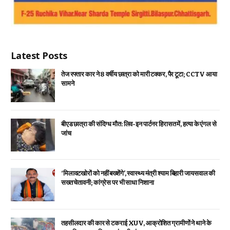
Latest Posts
तेज रफ्तार कार ने 8 वर्षीय छात्रा को मारी टक्कर, पैर टूटा; CCTV आया
सामने
बीएड छात्रा की संदिग्ध मौत: लिव-इन पार्टनर हिरासत में, हत्या के एंगल से
जांच
‘मिलावटखोरों को नहीं बख्शेंगे’, स्वास्थ्य मंत्री श्याम बिहारी जायसवाल की
सख्त चेतावनी; कांग्रेस पर भी साधा निशाना
तहसीलदार की कार से टकराई XUV, आक्रोशित ग्रामीणों ने थाने के