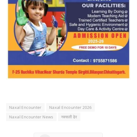
Naxal Encounter
Naxal Encounter 2026
Naxal Encounter News
नक्सली ढेर