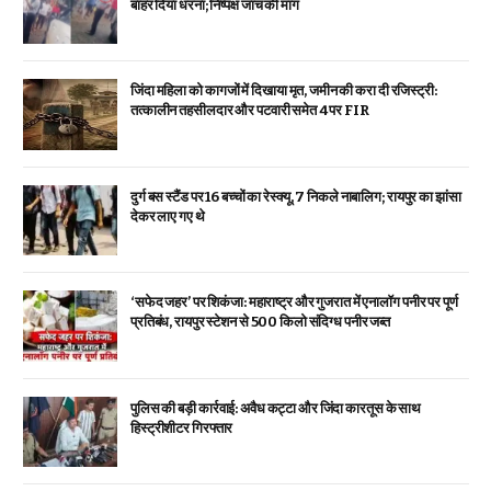
बाहर दिया धरना; निष्पक्ष जांच की मांग
जिंदा महिला को कागजों में दिखाया मृत, जमीन की करा दी रजिस्ट्री:
तत्कालीन तहसीलदार और पटवारी समेत 4 पर FIR
दुर्ग बस स्टैंड पर 16 बच्चों का रेस्क्यू, 7 निकले नाबालिग; रायपुर का झांसा
देकर लाए गए थे
‘सफेद जहर’ पर शिकंजा: महाराष्ट्र और गुजरात में एनालॉग पनीर पर पूर्ण
प्रतिबंध, रायपुर स्टेशन से 500 किलो संदिग्ध पनीर जब्त
पुलिस की बड़ी कार्रवाई: अवैध कट्टा और जिंदा कारतूस के साथ
हिस्ट्रीशीटर गिरफ्तार