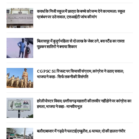
कवर्धा के निजी स्कूल में छात्रा के बच्चे को जन्म देने का मामला: स्कूल
प्रबंधन पर उठे सवाल, एसआईटी जांच की मांग
बिलासपुर में बुजुर्ग महिला से दो लाख के जेवर ठगे, बस स्टैंड का रास्ता
पूछकर शातिरों ने बनाया शिकार
CGPSC SI रिजल्ट पर सियासी संग्राम, कांग्रेस ने उठाए सवाल;
भाजपा ने कहा- सिर्फ तकनीकी विसंगति
हरेली पोस्टर विवाद: छत्तीसगढ़ महतारी की तस्वीर नहीं होने पर कांग्रेस का
हमला, भाजपा ने कहा- मानवीय भूल
बलौदाबाजार में गड्ढे ने पलटाई एम्बुलेंस, 6 घायल; दो की हालत गंभीर