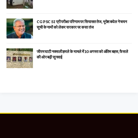
CGPSC SI प्री परीक्षा परिणाम पर सियासत तेज, भूपेश बघेल ने चयन
सूची के नामों को लेकर सरकार पर कसा तंज
जीरम घाटी नक्सली हमले के मामले में 10 अगस्त को अंतिम बहस, फैसले
की ओर बढ़ी सुनवाई