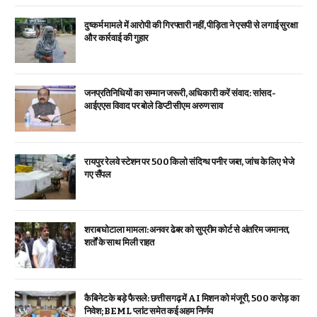
दुष्कर्म मामले में आरोपी की गिरफ्तारी नहीं, पीड़िता ने एसपी से लगाई सुरक्षा
और कार्रवाई की गुहार
जनप्रतिनिधियों का सम्मान जरूरी, अधिकारी करें संवाद: सांसद-
आईएएस विवाद पर बोले डिप्टी सीएम अरुण साव
रायपुर रेलवे स्टेशन पर 500 किलो संदिग्ध पनीर जब्त, जांच के लिए भेजे
गए सैंपल
शराब घोटाला मामला: अनवर ढेबर को सुप्रीम कोर्ट से अंतरिम जमानत,
शर्तों के साथ मिली राहत
कैबिनेट के बड़े फैसले: छत्तीसगढ़ में AI मिशन को मंजूरी, 500 करोड़ का
निवेश; BEML प्लांट समेत कई अहम निर्णय