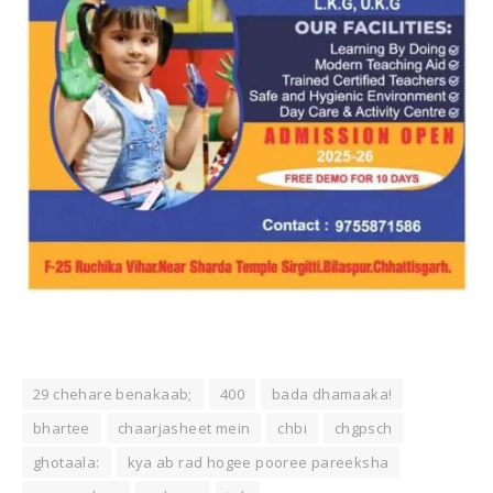
29 chehare benakaab;
400
bada dhamaaka!
bhartee
chaarjasheet mein
chbi
chgpsch
ghotaala:
kya ab rad hogee pooree pareeksha