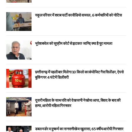
स्कूल परिसर में शराब पार्टी का वीडियो वायरल, 6 कर्मचारियों को नोटिस
भूपेश बघेल को सुप्रीम कोर्ट से झटका! जानिए क्या है पूरा मामला
छत्तीसगढ़ में पहली बार मिलेगा 10 किलो का कंपोजिट गैस सिलेंडर, ऐप से
बुकिंग पर 4 घंटे में डिलीवरी
दूसरी महिला के साथ पति को देख पत्नी ने खोया आपा, विवाद के बाद की
हत्या, आरोपी महिला गिरफ्तार
डबल मर्डर व दुष्कर्म का सनसनीखेज खुलासा, 65 वर्षीय आरोपी गिरफ्तार