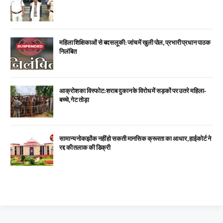
महिला शिक्षिकाओं से बदसलूकी: जांच में खुली पोल, प्रभारी प्रधान पाठक
निलंबित
आक्रोश का विस्फोट: शराब दुकान के विरोध में सड़कों पर उतरे महिला-
बच्चे, गेट तोड़ा
सामान्य नोकझोंक नहीं हो सकती मानसिक क्रूरता का आधार, हाईकोर्ट ने
रद्द की तलाक की डिक्री