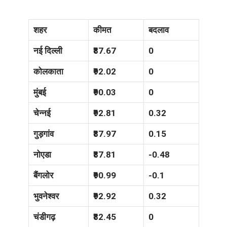
शहर
कीमत
बदलाव
नई दिल्ली
₹87.67
0
कोलकाता
₹92.02
0
मुंबई
₹90.03
0
चेन्नई
₹92.81
0.32
गुड़गांव
₹87.97
0.15
नोएडा
₹87.81
-0.48
बैंगलोर
₹90.99
-0.1
भुवनेश्वर
₹92.92
0.32
चंडीगढ़
₹82.45
0