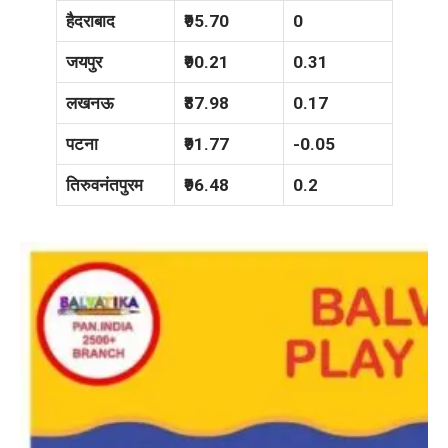
हैदराबाद
₹95.70
0
जयपुर
₹90.21
0.31
लखनऊ
₹87.98
0.17
पटना
₹91.77
-0.05
तिरुवनंतपुरम
₹96.48
0.2