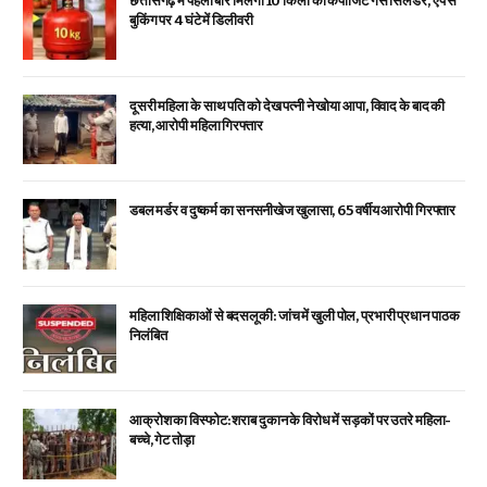
छत्तीसगढ़ में पहली बार मिलेगा 10 किलो का कंपोजिट गैस सिलेंडर, ऐप से
बुकिंग पर 4 घंटे में डिलीवरी
दूसरी महिला के साथ पति को देख पत्नी ने खोया आपा, विवाद के बाद की
हत्या, आरोपी महिला गिरफ्तार
डबल मर्डर व दुष्कर्म का सनसनीखेज खुलासा, 65 वर्षीय आरोपी गिरफ्तार
महिला शिक्षिकाओं से बदसलूकी: जांच में खुली पोल, प्रभारी प्रधान पाठक
निलंबित
आक्रोश का विस्फोट: शराब दुकान के विरोध में सड़कों पर उतरे महिला-
बच्चे, गेट तोड़ा