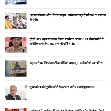
“हर घर तिरंगा” और “तिरंगा यात्रा” अभियान राष्ट्र निर्माताओं के योगदान
के प्रति
ट्रेनी IPS राहुल बंसल पर रिश्वत मांगने का आरोप: CBI स्पेशल कोर्ट ने
जारी किया नोटिस, DGP से भी मांगी रिपोर्ट
स्कूल परिसर में शराब पार्टी का वीडियो वायरल, 6 कर्मचारियों को नोटिस
भूपेश बघेल को सुप्रीम कोर्ट से झटका! जानिए क्या है पूरा मामला
छत्तीसगढ़ में पहली बार मिलेगा 10 किलो का कंपोजिट गैस सिलेंडर, ऐप से