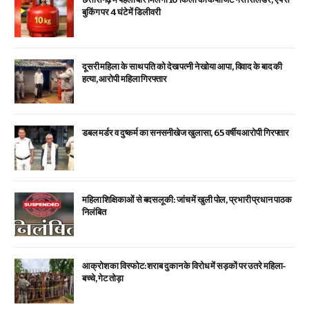
बुकिंग पर 4 घंटे में डिलीवरी
दूसरी महिला के साथ पति को देख पत्नी ने खोया आपा, विवाद के बाद की
हत्या, आरोपी महिला गिरफ्तार
डबल मर्डर व दुष्कर्म का सनसनीखेज खुलासा, 65 वर्षीय आरोपी गिरफ्तार
महिला शिक्षिकाओं से बदसलूकी: जांच में खुली पोल, प्रभारी प्रधान पाठक
निलंबित
आक्रोश का विस्फोट: शराब दुकान के विरोध में सड़कों पर उतरे महिला-
बच्चे, गेट तोड़ा