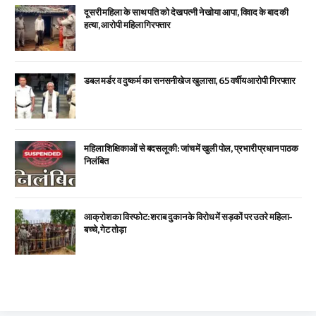
दूसरी महिला के साथ पति को देख पत्नी ने खोया आपा, विवाद के बाद की
हत्या, आरोपी महिला गिरफ्तार
डबल मर्डर व दुष्कर्म का सनसनीखेज खुलासा, 65 वर्षीय आरोपी गिरफ्तार
महिला शिक्षिकाओं से बदसलूकी: जांच में खुली पोल, प्रभारी प्रधान पाठक
निलंबित
आक्रोश का विस्फोट: शराब दुकान के विरोध में सड़कों पर उतरे महिला-
बच्चे, गेट तोड़ा