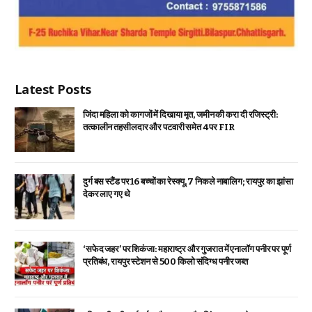
Latest Posts
जिंदा महिला को कागजों में दिखाया मृत, जमीन की करा दी रजिस्ट्री:
तत्कालीन तहसीलदार और पटवारी समेत 4 पर FIR
दुर्ग बस स्टैंड पर 16 बच्चों का रेस्क्यू, 7 निकले नाबालिग; रायपुर का झांसा
देकर लाए गए थे
‘सफेद जहर’ पर शिकंजा: महाराष्ट्र और गुजरात में एनालॉग पनीर पर पूर्ण
प्रतिबंध, रायपुर स्टेशन से 500 किलो संदिग्ध पनीर जब्त