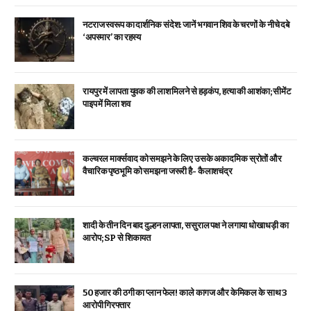
नटराज स्वरूप का दार्शनिक संदेश: जानें भगवान शिव के चरणों के नीचे दबे
‘अपस्मार’ का रहस्य
रायपुर में लापता युवक की लाश मिलने से हड़कंप, हत्या की आशंका; सीमेंट
पाइप में मिला शव
कल्चरल मार्क्सवाद को समझने के लिए उसके अकादमिक स्रोतों और
वैचारिक पृष्ठभूमि को समझना जरूरी है- कैलाशचंद्र
शादी के तीन दिन बाद दुल्हन लापता, ससुराल पक्ष ने लगाया धोखाधड़ी का
आरोप; SP से शिकायत
₹50 हजार की ठगी का प्लान फेल! काले कागज और केमिकल के साथ 3
आरोपी गिरफ्तार