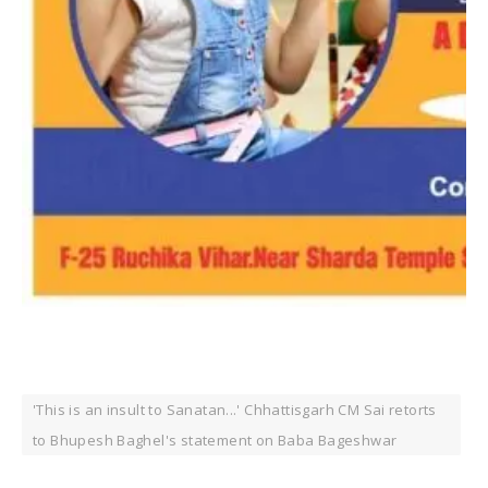
'This is an insult to Sanatan...' Chhattisgarh CM Sai retorts
to Bhupesh Baghel's statement on Baba Bageshwar