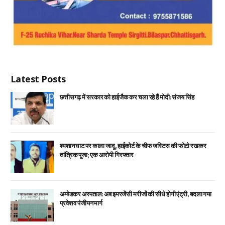
Latest Posts
छत्तीसगढ़ में सरकार को हाईजैक कर चला रहे हैं मोदी: संजय सिंह
श्मशान घाट पर काला जादू, हाईकोर्ट के चीफ जस्टिस की फोटो रखकर
तांत्रिक पूजा; एक आरोपी गिरफ्तार
अम्बेडकर अस्पताल: अब इमरजेंसी मरीजों की सीधे होगी एंट्री, बदला गया
प्रवेश व पंजीयन मार्ग