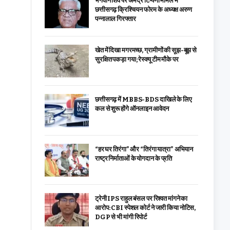
भगवान शिव पर अभद्र टिप्पणी मामले में
छत्तीसगढ़ क्रिश्चियन फोरम के अध्यक्ष अरुण
पन्नालाल गिरफ्तार
खेत में दिखा मगरमच्छ, ग्रामीणों की सूझ-बूझ से
सुरक्षित पकड़ा गया; रेस्क्यू टीम मौके पर
छत्तीसगढ़ में MBBS-BDS दाखिले के लिए
कल से शुरू होंगे ऑनलाइन आवेदन
“हर घर तिरंगा” और “तिरंगा यात्रा” अभियान
राष्ट्र निर्माताओं के योगदान के प्रति
ट्रेनी IPS राहुल बंसल पर रिश्वत मांगने का
आरोप: CBI स्पेशल कोर्ट ने जारी किया नोटिस,
DGP से भी मांगी रिपोर्ट