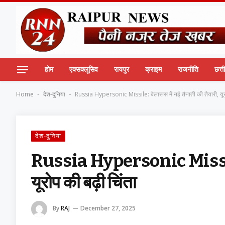
होम
एक्सक्लूसिव
रायपुर
क्राइम
राजनीति
छत्
Home
देश-दुनिया
Russia Hypersonic Missile: बेलारूस में नई तैनाती की तैयारी, यूरो
-
-
देश-दुनिया
Russia Hypersonic Missile: ब
यूरोप की बढ़ी चिंता
By
RAJ
December 27, 2025