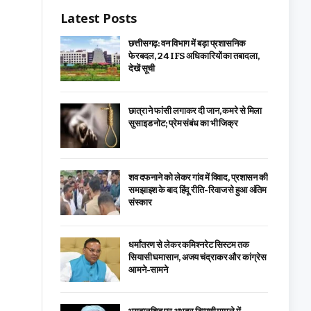
Latest Posts
छत्तीसगढ़: वन विभाग में बड़ा प्रशासनिक
फेरबदल, 24 IFS अधिकारियों का तबादला,
देखें सूची
छात्रा ने फांसी लगाकर दी जान, कमरे से मिला
सुसाइड नोट; प्रेम संबंध का भी जिक्र
शव दफनाने को लेकर गांव में विवाद, प्रशासन की
समझाइश के बाद हिंदू रीति-रिवाज से हुआ अंतिम
संस्कार
धर्मांतरण से लेकर कमिश्नरेट सिस्टम तक
सियासी घमासान, अजय चंद्राकर और कांग्रेस
आमने-सामने