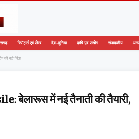
तीसगढ़
रिपोर्ट्स एवं लेख
देश-दुनिया
कृषि एवं उद्योग
संपादकीय
अन्
प की बढ़ी चिंता
ेलारूस में नई तैनाती की तैयारी,