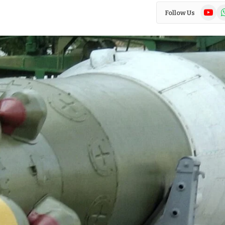
YouTub
Wh
Follow Us