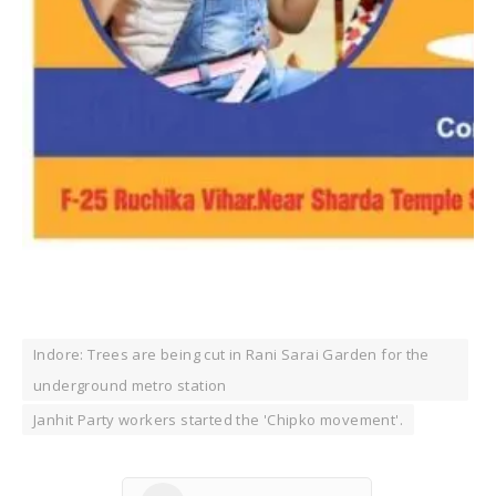
Indore: Trees are being cut in Rani Sarai Garden for the
underground metro station
Janhit Party workers started the 'Chipko movement'.